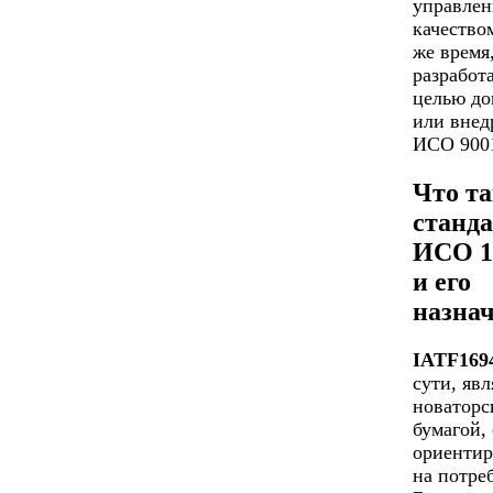
управлен
качество
же время
разработ
целью до
или внед
ИСО 9001
Что та
станд
ИСО 1
и его
назна
IATF169
сути, явл
новаторс
бумагой,
ориенти
на потре