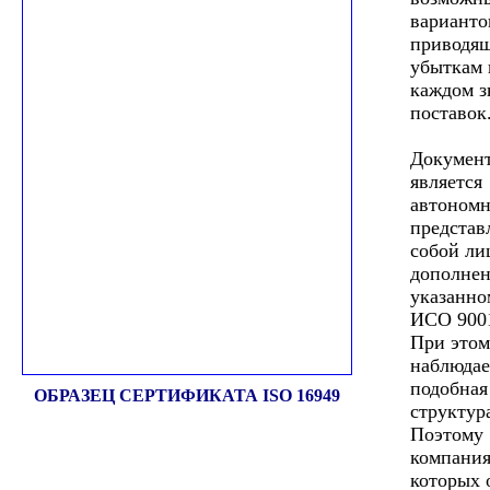
варианто
приводя
убыткам 
каждом з
поставок
Документ
является
автономн
представ
собой ли
дополнен
указанн
ИСО 9001
При этом
наблюдае
подобная
ОБРАЗЕЦ СЕРТИФИКАТА ISO 16949
структур
Поэтому
компания
которых 