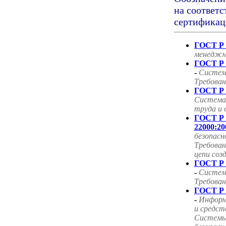
на соответс
сертификац
ГОСТ Р 
менеджм
ГОСТ Р 
-
Систем
Требован
ГОСТ Р 
Система
труда и 
ГОСТ Р
22000:20
безопасн
Требован
цепи соз
ГОСТ Р 
-
Систем
Требован
ГОСТ Р 
-
Информ
и средст
Системы