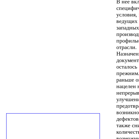
В нее вк
специфи
условия,
ведущих
западных
производ
профиль
отрасли.
Назначен
документ
осталось
прежним.
раньше о
нацелен 
непреры
улучшени
предотв
возникно
дефектов
также сн
количест
возможн