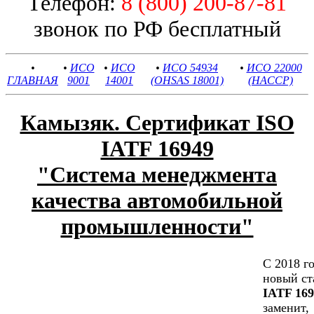
Телефон:
8 (800) 200-87-81
звонок по РФ бесплатный
•
•
ИСО
•
ИСО
•
ИСО 54934
•
ИСО 22000
ГЛАВНАЯ
9001
14001
(OHSAS 18001)
(HACCP)
Камызяк. Сертификат ISO
IATF 16949
"Cистема менеджмента
качества автомобильной
промышленности"
С 2018 г
новый ст
IATF 169
заменит,