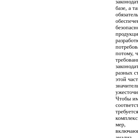
законода
базе, а т
обязател
обеспече
безопасн
продукци
разработ
потребов
потому, 
требован
законода
разных с
этой час
значител
ужесточи
Чтобы и
соответс
требуетс
комплекс
мер,
включаю
анализ