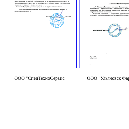
ООО "СпецТехноСервис"
ООО "Ульяновск Фа