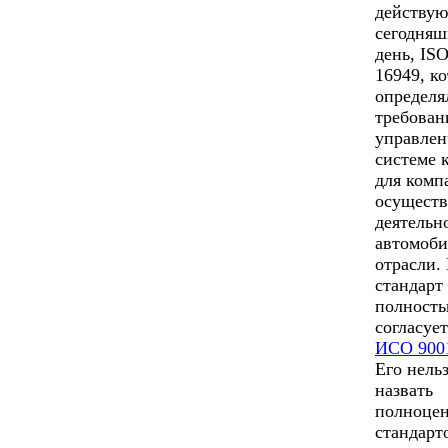
действу
сегодня
день, IS
16949, к
определя
требован
управлен
системе 
для комп
осущест
деятельн
автомоб
отрасли.
стандарт
полност
согласует
ИСО 900
Его нель
назвать
полноце
стандарт