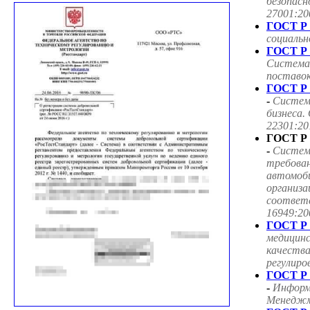
безопасн
27001:20
ГОСТ Р 
социаль
ГОСТ Р 
Система
поставок
ГОСТ Р 
-
Систем
бизнеса.
22301:20
ГОСТ Р 
-
Систем
требован
автомоб
организа
соответ
16949:20
ГОСТ Р 
медицин
качества
регулиро
ГОСТ Р 
-
Информ
Менеджме