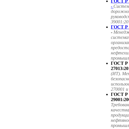
ГОСТ Р 
-
Систем
дорожног
руководс
39001:20
ГОСТ Р 
-
Менедж
система
организа
предоста
нефтехим
промышле
ГОСТ Р
27013:20
(ИТ). Ме
безопасн
использ
270001 
ГОСТ Р
29001:20
Требова
качества
продукци
нефтяной
промышл