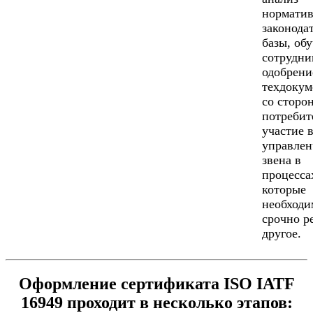
норматив
законода
базы, об
сотрудни
одобрени
техдокум
со сторо
потребит
участие 
управлен
звена в
процесса
которые
необходи
срочно р
другое.
Оформление сертификата ISO IATF
16949 проходит в несколько этапов: