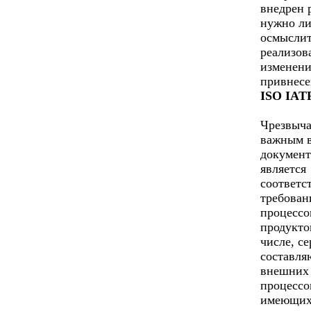
внедрен 
нужно л
осмыслит
реализов
изменени
привнесе
ISO IATF
Чрезвыч
важным 
документ
является
соответс
требован
процессо
продукто
числе, с
составл
внешних
процессо
имеющих