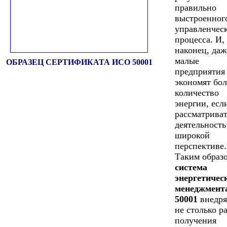
правильно
выстроенног
управленчес
процесса. И,
наконец, даж
малые
ОБРАЗЕЦ СЕРТИФИКАТА ИСО 50001
предприятия
экономят бо
количество
энергии, есл
рассматриват
деятельность
широкой
перспективе.
Таким образ
система
энергетичес
менеджмент
50001
внедря
не столько р
получения