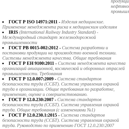
продукци
нефтяной
промышл
ГОСТ Р ISO 14971:2011 -
Изделия медицинские.
Применение менеджмента риска к медицинским изделиям
IRIS
(International Railway Industry Standard) -
Международный стандарт железнодорожной
промышленности
ГОСТ РВ 0015-002:2012 -
Система разработки и
постановки продукции на производство военной техники.
Системы менеджмента качества. Общие требования
ГОСТ Р ЕН 9100:2011 -
Система менеджмента качества
организаций авиационной, космической и оборонных отраслей
промышленности. Требования
ГОСТ Р 12.0.007:2009 -
Система стандартов
безопасности труда (ССБТ). Система управления охраной
труда в организации. Общие требования по разработке,
применению, оценке и совершенствованию.
ГОСТ Р 12.0.230:2007 -
Система стандартов
безопасности труда (ССБТ). Система управления охраной
труда. Общие требования (с изменениями №1)
ГОСТ Р 12.0.230.1:2015 -
Система стандартов
безопасности труда (ССБТ). Система управления охраной
труда. Руководство по применению ГОСТ 12.0.230:2007