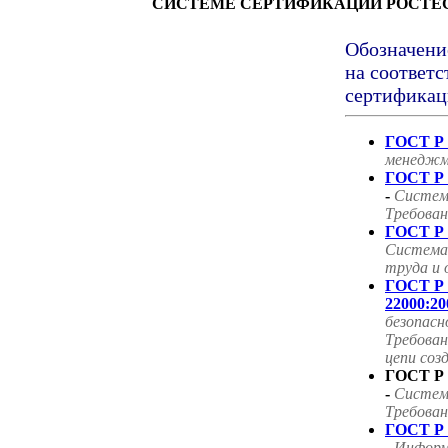
СИСТЕМЕ СЕРТИФИКАЦИИ РОСТЕ
Обозначени
на соответс
сертификац
ГОСТ Р 
менеджм
ГОСТ Р 
-
Систем
Требован
ГОСТ Р 
Система
труда и 
ГОСТ Р
22000:20
безопасн
Требован
цепи соз
ГОСТ Р 
-
Систем
Требован
ГОСТ Р 
-
Информ