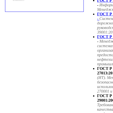
ГОСТ Р 
-
Информ
Менеджме
ГОСТ Р 
-
Систем
дорожног
руководс
39001:20
ГОСТ Р 
-
Менедж
система
организа
предоста
нефтехим
промышле
ГОСТ Р
27013:20
(ИТ). Ме
безопасн
использ
270001 
ГОСТ Р
29001:20
Требова
качества