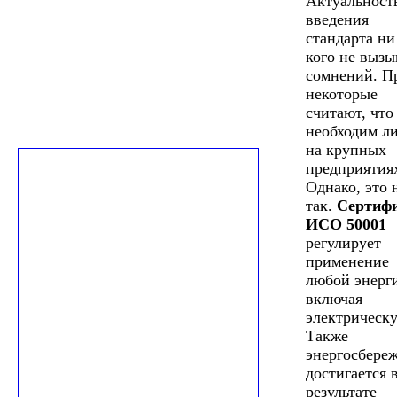
Актуальност
введения
стандарта ни
кого не вызы
сомнений. П
некоторые
считают, что
необходим л
на крупных
предприятия
Однако, это 
так.
Сертиф
ИСО 50001
регулирует
применение
любой энерг
включая
электрическ
Также
энергосбере
достигается 
результате