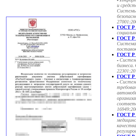
и средст
Системы
безопасн
27001:20
ГОСТ Р 
социаль
ГОСТ Р 
Система
поставок
ГОСТ Р 
-
Систем
бизнеса.
22301:20
ГОСТ Р 
-
Систем
требован
автомоб
организа
соответ
16949:20
ГОСТ Р 
медицин
качества
регулиро