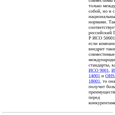
совместимы 
только межд
собой, но и с
национальн
нормами. Так
соответствуе
российский
Р ИСО 50001
если компан
внедрит таки
совместимые
международ
стандарты, к
ИСО 9001,
И
14001
и
OHS
18001,
то он
получит бол
преимуществ
перед
конкурентам