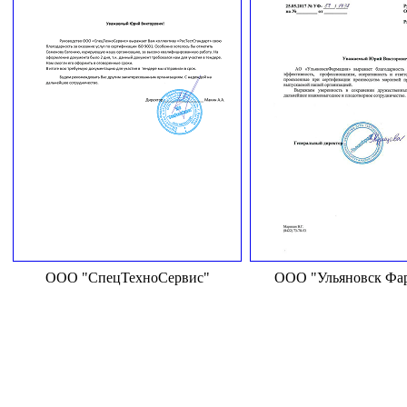
ООО "СпецТехноСервис"
ООО "Ульяновск Фа