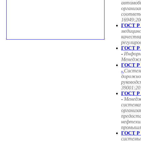
автомоб
организа
соответ
16949:20
ГОСТ Р 
медицин
качества
регулиро
ГОСТ Р 
-
Информ
Менеджме
ГОСТ Р 
-
Систем
дорожног
руководс
39001:20
ГОСТ Р 
-
Менедж
система
организа
предоста
нефтехим
промышле
ГОСТ Р 
системы