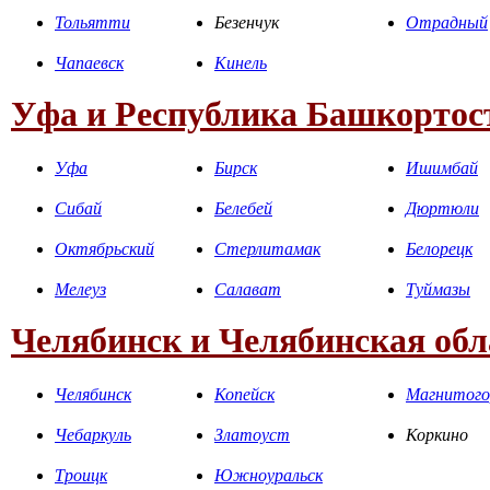
Тольятти
Безенчук
Отрадный
Чапаевск
Кинель
Уфа и Республика Башкортос
Уфа
Бирск
Ишимбай
Сибай
Белебей
Дюртюли
Октябрьский
Стерлитамак
Белорецк
Мелеуз
Салават
Туймазы
Челябинск и Челябинская обл
Челябинск
Копейск
Магнитого
Чебаркуль
Златоуст
Коркино
Троицк
Южноуральск