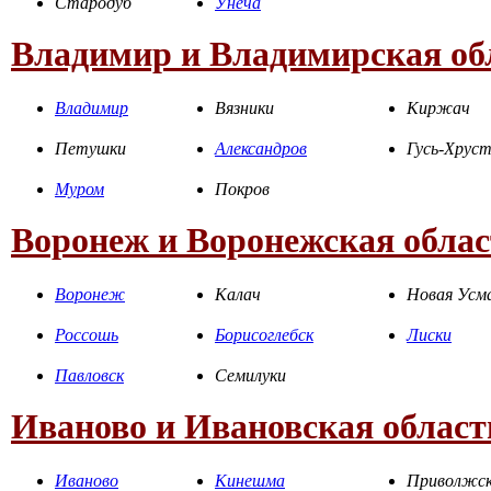
Стародуб
Унеча
Владимир и Владимирская об
Владимир
Вязники
Киржач
Петушки
Александров
Гусь-Хрус
Муром
Покров
Воронеж и Воронежская облас
Воронеж
Калач
Новая Усм
Россошь
Борисоглебск
Лиски
Павловск
Семилуки
Иваново и Ивановская област
Иваново
Кинешма
Приволжс