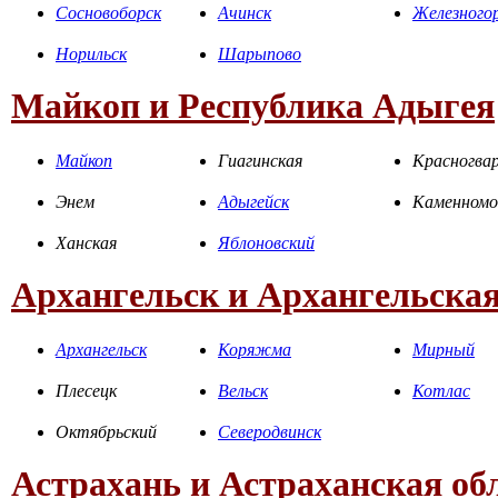
Сосновоборск
Ачинск
Железного
Норильск
Шарыпово
Майкоп и Республика Адыгея
Майкоп
Гиагинская
Красногвар
Энем
Адыгейск
Каменномо
Ханская
Яблоновский
Архангельск и Архангельская
Архангельск
Коряжма
Мирный
Плесецк
Вельск
Котлас
Октябрьский
Северодвинск
Астрахань и Астраханская об