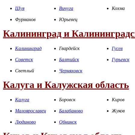
Шуя
Вичуга
Кохма
Фурманов
Юрьевец
Калининград и Калининградс
Калининград
Гвардейск
Гусев
Советск
Балтийск
Гурьевск
Светлый
Черняховск
Калуга и Калужская область
Калуга
Боровск
Киров
Малоярославец
Балабаново
Жуков
Людиново
Обнинск