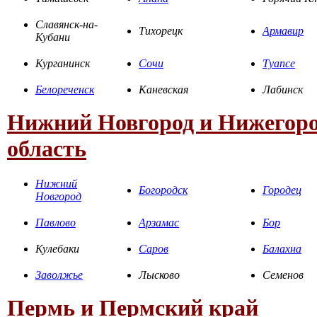
Славянск-на-
Тихорецк
Армавир
Кубани
Курганинск
Сочи
Туапсе
Белореченск
Каневская
Лабинск
Нижний Новгород и Нижегоро
область
Нижний
Богородск
Городец
Новгород
Павлово
Арзамас
Бор
Кулебаки
Саров
Балахна
Заволжье
Лысково
Семенов
Пермь и Пермский край