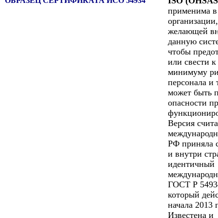
ISO (OHSAS
ОБРАЗЕЦ СЕРТИФИКАТА ИСО 54934
применима в
организации,
желающей вн
данную сист
чтобы предо
или свести к
минимуму р
персонала и 
может быть 
опасности пр
функциониро
Версия счита
международн
РФ приняла 
и внутри стр
идентичный
международн
ГОСТ Р 54934
который дейс
начала 2013 г
Известена и