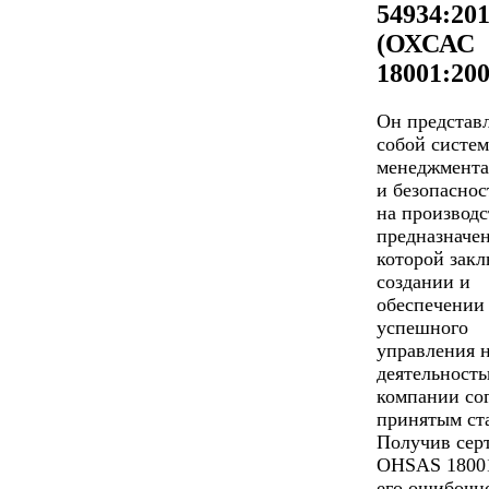
54934:20
(ОХСАС
18001:200
Он представ
собой систе
менеджмента
и безопаснос
на производс
предназначе
которой закл
создании и
обеспечении
успешного
управления 
деятельност
компании со
принятым ст
Получив сер
OHSAS 18001
его ошибочн