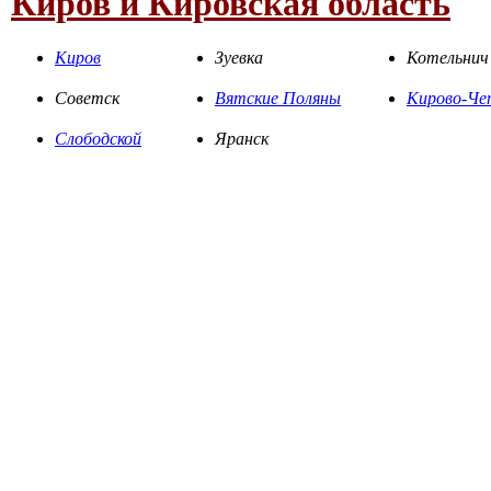
Киров и Кировская область
Киров
Зуевка
Котельнич
Советск
Вятские Поляны
Кирово-Че
Слободской
Яранск