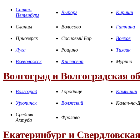
Санкт-
Выборг
Кириши
Петербург
Сланцы
Волосово
Гатчина
Приозерск
Сосновый Бор
Волхов
Луга
Рощино
Тихвин
Всеволожск
Кингисепп
Мурино
Волгоград и Волгоградская о
Волгоград
Городище
Камышин
Урюпинск
Волжский
Калач-на-
Средняя
Фролово
Ахтуба
Екатеринбург и Свердловская