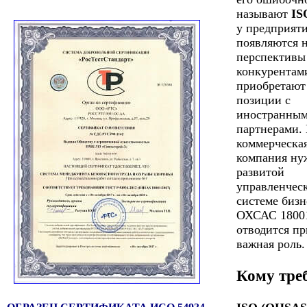
называют
IS
у предприят
появляются 
перспективы
конкурентами
приобретают
позиции с
иностранны
партнерами.
коммерческа
компания ну
развитой
управленчес
системе бизн
ОХСАС 1800
отводится пр
важная роль.
Кому тре