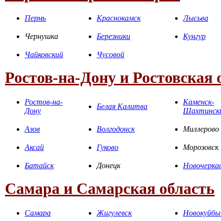
Пермь
Краснокамск
Лысьва
Чернушка
Березники
Кунгур
Чайковский
Чусовой
Ростов-на-Дону и Ростовская 
Ростов-на-
Каменск-
Белая Калитва
Дону
Шахтинск
Азов
Волгодонск
Миллерово
Аксай
Гуково
Морозовск
Батайск
Донецк
Новочерка
Самара и Самарская область
Самара
Жигулевск
Новокуйбы