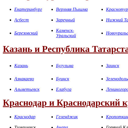
Екатеринбург
Верхняя Пышма
Краснотур
Асбест
Заречный
Нижний Та
Каменск-
Березовский
Новоураль
Уральский
Казань и Республика Татарст
Казань
Бугульма
Заинск
Азнакаево
Буинск
Зеленодоль
Альметьевск
Елабуга
Лениногор
Краснодар и Краснодарский 
Краснодар
Геленджик
Кропотки
Тимашевск
Анапа
Горячий К