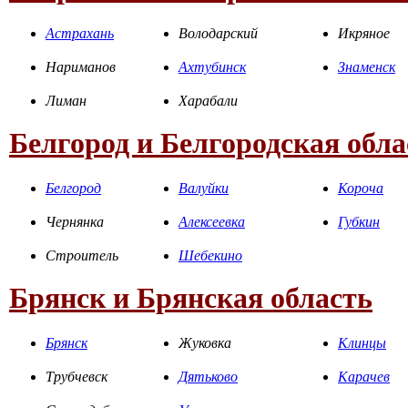
Астрахань
Володарский
Икряное
Нариманов
Ахтубинск
Знаменск
Лиман
Харабали
Белгород и Белгородская обла
Белгород
Валуйки
Короча
Чернянка
Алексеевка
Губкин
Строитель
Шебекино
Брянск и Брянская область
Брянск
Жуковка
Клинцы
Трубчевск
Дятьково
Карачев