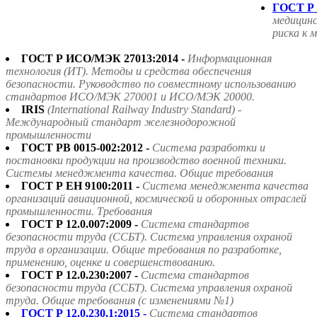
ГОСТ Р 
медицин
риска к 
ГОСТ Р ИСО/МЭК 27013:2014 -
Информационная
технология (ИТ). Методы и средства обеспечения
безопасности. Руководство по совместному использованию
стандартов ИСО/МЭК 270001 и ИСО/МЭК 20000.
IRIS
(International Railway Industry Standard) -
Международный стандарт железнодорожной
промышленности
ГОСТ РВ 0015-002:2012 -
Система разработки и
постановки продукции на производство военной техники.
Системы менеджмента качества. Общие требования
ГОСТ Р ЕН 9100:2011 -
Система менеджмента качества
организаций авиационной, космической и оборонных отраслей
промышленности. Требования
ГОСТ Р 12.0.007:2009 -
Система стандартов
безопасности труда (ССБТ). Система управления охраной
труда в организации. Общие требования по разработке,
применению, оценке и совершенствованию.
ГОСТ Р 12.0.230:2007 -
Система стандартов
безопасности труда (ССБТ). Система управления охраной
труда. Общие требования (с изменениями №1)
ГОСТ Р 12.0.230.1:2015 -
Система стандартов