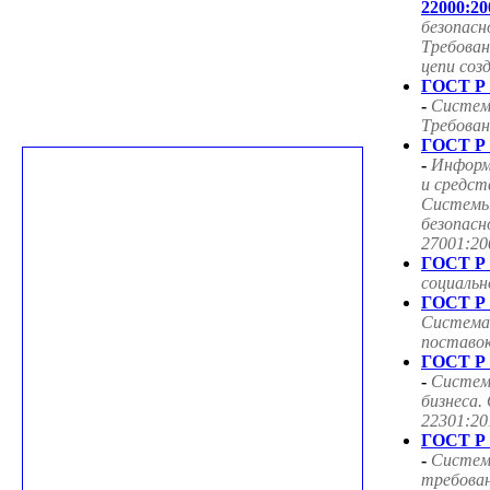
22000:20
безопасн
Требован
цепи соз
ГОСТ Р 
-
Систем
Требован
ГОСТ Р 
-
Информ
и средст
Системы
безопасн
27001:20
ГОСТ Р 
социаль
ГОСТ Р 
Система
поставок
ГОСТ Р 
-
Систем
бизнеса.
22301:20
ГОСТ Р 
-
Систем
требован