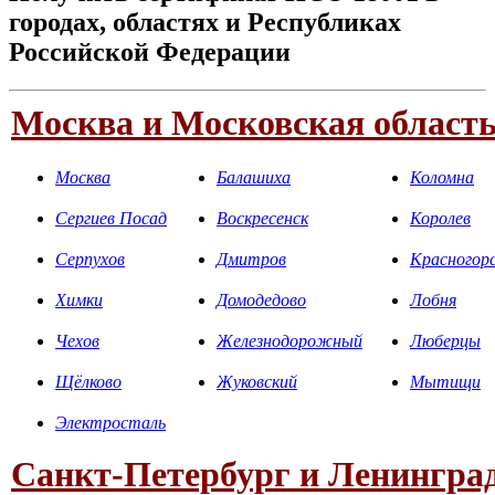
городах, областях и Республиках
Российской Федерации
Москва и Московская област
Москва
Балашиха
Коломна
Сергиев Посад
Воскресенск
Королев
Серпухов
Дмитров
Красногор
Химки
Домодедово
Лобня
Чехов
Железнодорожный
Люберцы
Щёлково
Жуковский
Мытищи
Электросталь
Санкт-Петербург и Ленинград