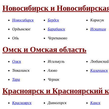
Новосибирск и Новосибирская
Новосибирск
Бердск
Карасук
Ордынское
Барабинск
Искитим
Обь
Черепаново
Омск и Омская область
Омск
Исилькуль
Любинский
Тюкалинск
Азово
Калачинск
Тара
Черлак
Красноярск и Красноярский 
Красноярск
Дивногорск
Канск