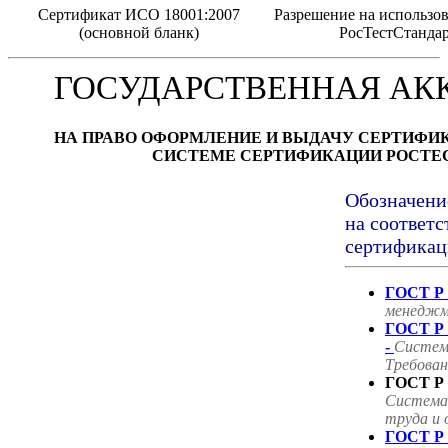
Сертификат ИСО 18001:2007
Разрешение на использов
(основной бланк)
РосТестСтанда
ГОСУДАРСТВЕННАЯ АК
НА ПРАВО ОФОРМЛЕНИЕ И ВЫДАЧУ СЕРТИФИ
СИСТЕМЕ СЕРТИФИКАЦИИ РОСТЕ
Обозначени
на соответс
сертификац
ГОСТ Р 
менеджм
ГОСТ Р 
-
Систем
Требован
ГОСТ Р 
Система
труда и 
ГОСТ Р