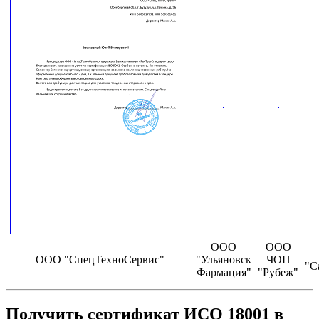
ООО
ООО
ООО "СпецТехноСервис"
"Ульяновск
ЧОП
"С
Фармация"
"Рубеж"
Получить сертификат ИСО 18001 в