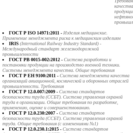
Требова
качества
продукци
нефтяной
промышл
ГОСТ Р ISO 14971:2011 -
Изделия медицинские.
Применение менеджмента риска к медицинским изделиям
IRIS
(International Railway Industry Standard) -
Международный стандарт железнодорожной
промышленности
ГОСТ РВ 0015-002:2012 -
Система разработки и
постановки продукции на производство военной техники.
Системы менеджмента качества. Общие требования
ГОСТ Р ЕН 9100:2011 -
Система менеджмента качества
организаций авиационной, космической и оборонных отраслей
промышленности. Требования
ГОСТ Р 12.0.007:2009 -
Система стандартов
безопасности труда (ССБТ). Система управления охраной
труда в организации. Общие требования по разработке,
применению, оценке и совершенствованию.
ГОСТ Р 12.0.230:2007 -
Система стандартов
безопасности труда (ССБТ). Система управления охраной
труда. Общие требования (с изменениями №1)
ГОСТ Р 12.0.230.1:2015 -
Система стандартов