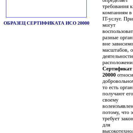
определяет
требования к
компаниям в
IT-услуг. Пр
ОБРАЗЕЦ СЕРТИФИКАТА ИСО 20000
могут
воспользоват
разные орга
вне зависимо
масштабов, 
деятельности
расположени
Сертификат
20000
относи
добровольно
то есть орга
получают его
своему
волеизъявлен
потому, что 
требует зако
для
высокотехно