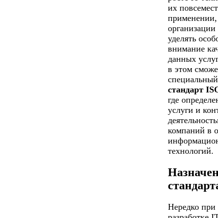
их повсемес
применении,
организации
уделять особ
внимание ка
данных услу
в этом сможе
специальный
стандарт IS
где определе
услуги и кон
деятельност
компаний в 
информацио
технологий.
Назначе
стандарт
Нередко при
разработке IT