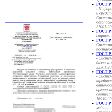
ГОСТ Р 
-
Информ
и средст
Системы
безопасн
27001:20
ГОСТ Р 
социаль
ГОСТ Р 
Система
поставок
ГОСТ Р 
-
Систем
бизнеса.
22301:20
ГОСТ Р 
-
Систем
требован
автомоб
организа
соответ
16949:20
ГОСТ Р 
медицин