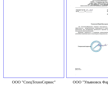
ООО "СпецТехноСервис"
ООО "Ульяновск Фа