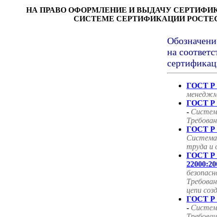
НА ПРАВО ОФОРМЛЕНИЕ И ВЫДАЧУ СЕРТИФИ
СИСТЕМЕ СЕРТИФИКАЦИИ РОСТЕ
Обозначени
на соответс
сертификац
ГОСТ Р 
менеджм
ГОСТ Р 
-
Систем
Требован
ГОСТ Р 
Система
труда и 
ГОСТ Р
22000:20
безопасн
Требован
цепи соз
ГОСТ Р 
-
Систем
Требован