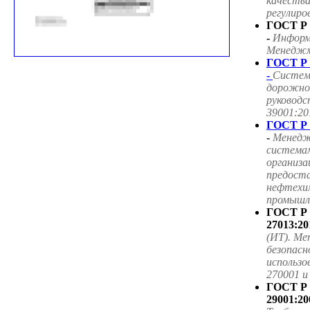
качества
регулиро
ГОСТ Р 
-
Информ
Менеджме
ГОСТ Р 
-
Систем
дорожног
руководс
39001:20
ГОСТ Р 
-
Менедж
система
организа
предоста
нефтехим
промышле
ГОСТ Р
27013:20
(ИТ). Ме
безопасн
использ
270001 
ГОСТ Р
29001:20