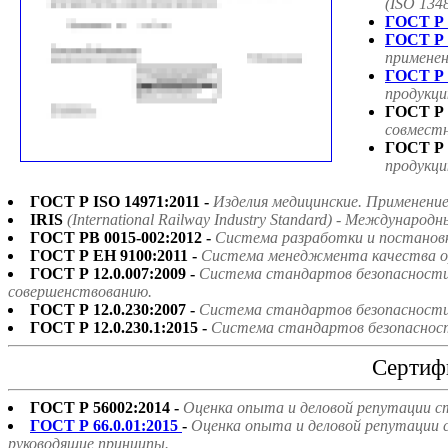
(ISO 134
ГОСТ Р 
ГОСТ Р 
применен
ГОСТ Р 
продукци
ГОСТ Р 
совмест
ГОСТ Р 
продукци
ГОСТ Р ISO 14971:2011 -
Изделия медицинские. Применени
IRIS
(International Railway Industry Standard) - Междун
ГОСТ РВ 0015-002:2012 -
Система разработки и постанов
ГОСТ Р ЕН 9100:2011 -
Система менеджмента качества ор
ГОСТ Р 12.0.007:2009 -
Система стандартов безопасности 
совершенствованию.
ГОСТ Р 12.0.230:2007 -
Система стандартов безопасности 
ГОСТ Р 12.0.230.1:2015 -
Система стандартов безопасност
Сертиф
ГОСТ Р 56002:2014 -
Оценка опыта и деловой репутации с
ГОСТ Р 66.0.01:2015
-
Оценка опыта и деловой репутации 
руководящие принципы.