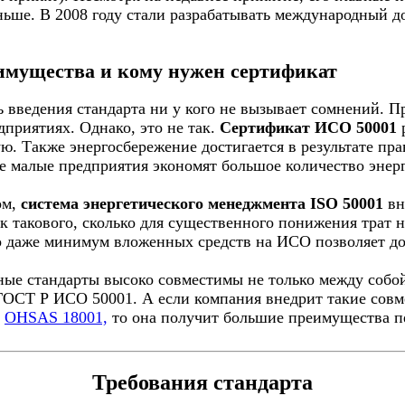
ньше. В 2008 году стали разрабатывать международный до
имущества и кому нужен сертификат
 введения стандарта ни у кого не вызывает сомнений. П
приятиях. Однако, это не так.
Сертификат ИСО 50001
р
ю. Также энергосбережение достигается в результате пр
е малые предприятия экономят большое количество энерг
ом,
система энергетического менеджмента ISO 50001
вн
к такового, сколько для существенного понижения трат 
о даже минимум вложенных средств на ИСО позволяет до
ые стандарты высоко совместимы не только между собой,
ГОСТ Р ИСО 50001. А если компания внедрит такие сов
и
OHSAS 18001,
то она получит большие преимущества п
Требования стандарта