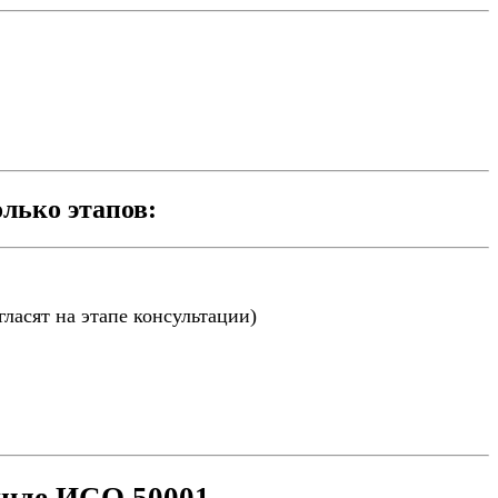
лько этапов:
ласят на этапе консультации)
ынде ИСО 50001