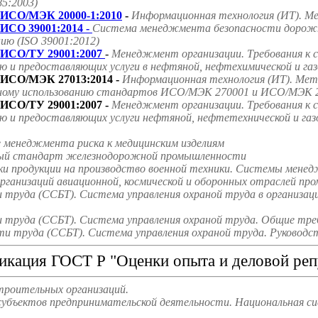
85:2003)
ИСО/МЭК 20000-1:2010
-
Информационная технология (ИТ). Ме
ИСО 39001:2014 -
Система менеджмента безопасности дорожно
ию (ISO 39001:2012)
ИСО/ТУ 29001:2007
-
Менеджмент организации. Требования к 
ю и предоставляющих услуги в нефтяной, нефтехимической и га
ИСО/МЭК 27013:2014 -
Информационная технология (ИТ). Мето
ному использованию стандартов ИСО/МЭК 270001 и ИСО/МЭК 2
ИСО/ТУ 29001:2007 -
Менеджмент организации. Требования к 
ю и предоставляющих услуги нефтяной, нефтетехнической и га
е менеджмента риска к медицинским изделиям
ародный стандарт железнодорожной промышленности
ки продукции на производство военной техники. Системы мене
ганизаций авиационной, космической и оборонных отраслей пр
труда (ССБТ). Система управления охраной труда в организаци
труда (ССБТ). Система управления охраной труда. Общие треб
и труда (ССБТ). Система управления охраной труда. Руководст
икация ГОСТ Р "Оценки опыта и деловой реп
троительных организаций.
субъектов предпринимательской деятельности. Национальная с