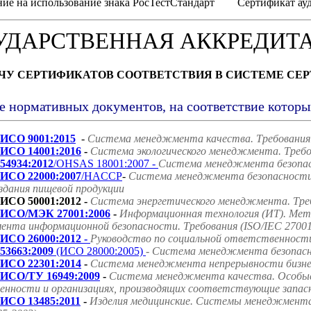
ие на использование знака РосТестСтандарт
Сертификат ауд
УДАРСТВЕННАЯ АККРЕДИТ
АЧУ СЕРТИФИКАТОВ СООТВЕТСТВИЯ В СИСТЕМЕ СЕ
е нормативных документов, на соответствие котор
ИСО 9001:2015
-
Система менеджмента качества. Требования
ИСО 14001:2016
-
Система экологического менеджмента. Требо
54934:2012
/OHSAS 18001:2007 -
Система менеджмента безопасн
ИСО 22000:2007
/HACCP
-
Система менеджмента безопасности 
оздания пищевой продукции
ИСО 50001:2012 -
Система энергетического менеджмента. Треб
ИСО/МЭК 27001:2006
-
Информационная технология (ИТ). Мет
нта информационной безопасности. Требования (ISO/IEC 27001
ИСО 26000:2012 -
Руководство по социальной ответственност
53663:2009
(ИСО 28000:2005)
- Система менеджмента безопасно
ИСО 22301:2014
-
Система менеджмента непрерывности бизнес
ИСО/ТУ 16949:2009
-
Система менеджмента качества. Особые
нности и организациях, производящих соответствующие запасн
ИСО 13485:2011
-
Изделия медицинские. Системы менеджмента 