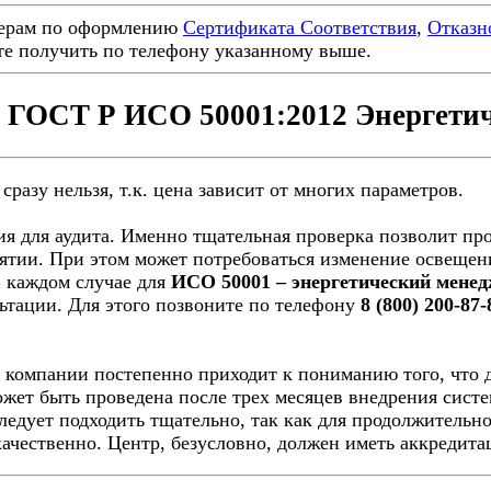
ерам по оформлению
Сертификата Соответствия
,
Отказн
е получить по телефону указанному выше.
а ГОСТ Р ИСО 50001:2012 Энергети
сразу нельзя, т.к. цена зависит от многих параметров.
я для аудита. Именно тщательная проверка позволит про
ятии. При этом может потребоваться изменение освещени
В каждом случае для
ИСО 50001 – энергетический мене
ьтации. Для этого позвоните по телефону
8 (800) 200-87-
 компании постепенно приходит к пониманию того, что 
жет быть проведена после трех месяцев внедрения систе
ледует подходить тщательно, так как для продолжительн
качественно. Центр, безусловно, должен иметь аккредита