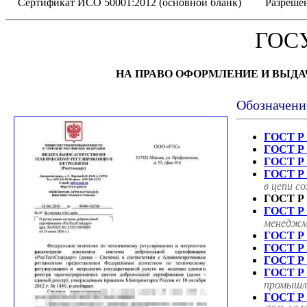
Сертификат ИСО 50001:2012 (основной бланк)
Разрешен
ГОС
НА ПРАВО ОФОРМЛЕНИЕ И ВЫД
Обозначени
ГОСТ Р 
ГОСТ Р 
ГОСТ Р 
ГОСТ Р 
в цепи с
ГОСТ Р 
ГОСТ Р 
менеджме
ГОСТ Р 
ГОСТ Р 
ГОСТ Р 
ГОСТ Р 
промышле
ГОСТ Р 