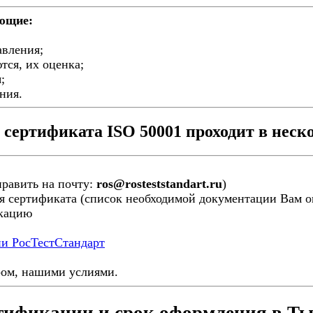
ующие:
авления;
тся, их оценка;
;
ния.
сертификата ISO 50001 проходит в неско
править на почту:
ros@rosteststandart.ru
)
я сертификата (список необходимой документации Вам ог
икацию
ии РосТестСтандарт
ром, нашими услиями.
тификации и срок оформления в Т