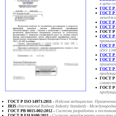
в цепи с
ГОСТ Р 
ГОСТ Р 
менеджме
ГОСТ Р 
ГОСТ Р 
ГОСТ Р 
ГОСТ Р 
промышле
ГОСТ Р 
(ISO 134
ГОСТ Р 
ГОСТ Р 
применен
ГОСТ Р 
продукци
ГОСТ Р 
совмест
ГОСТ Р 
продукци
ГОСТ Р ISO 14971:2011 -
Изделия медицинские. Применени
IRIS
(International Railway Industry Standard) - Междун
ГОСТ РВ 0015-002:2012 -
Система разработки и постанов
ГОСТ Р ЕН 9100:2011 -
Система менеджмента качества ор