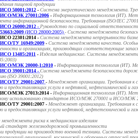
оздания пищевой продукции
ИСО 50001:2012
-
Система энергетического менеджмента. Треб
ИСО/МЭК 27001:2006
-
Информационная технология (ИТ). Мет
нта информационной безопасности. Требования (ISO/IEC 27001
ИСО 26000:2012 -
Руководство по социальной ответственност
53663:2009
(ИСО 28000:2005)
- Система менеджмента безопасно
ИСО 22301:2014 -
Система менеджмента непрерывности бизнес
ИСО/ТУ 16949:2009
-
Система менеджмента качества. Особые
нности и организациях, производящих соответствующие запасн
ИСО 13485:2011
-
Изделия медицинские. Системы менеджмента 
85:2003)
ИСО/МЭК 20000-1:2010
-
Информационная технология (ИТ). Ме
ИСО 39001:2014 -
Система менеджмента безопасности дорожно
ию (ISO 39001:2012)
ИСО/ТУ 29001:2007
-
Менеджмент организации. Требования к 
ю и предоставляющих услуги в нефтяной, нефтехимической и га
ИСО/МЭК 27013:2014 -
Информационная технология (ИТ). Мето
ному использованию стандартов ИСО/МЭК 270001 и ИСО/МЭК 2
ИСО/ТУ 29001:2007 -
Менеджмент организации. Требования к 
ю и предоставляющих услуги нефтяной, нефтетехнической и га
е менеджмента риска к медицинским изделиям
ародный стандарт железнодорожной промышленности
ки продукции на производство военной техники. Системы мене
ганизаций авиационной, космической и оборонных отраслей пр