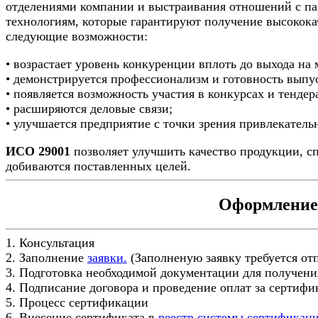
отделениями компании и выстраивания отношений с па
технологиям, которые гарантируют получение высокока
следующие возможности:
• возрастает уровень конкуренции вплоть до выхода н
• демонстрируется профессионализм и готовность вып
• появляется возможность участия в конкурсах и тендер
• расширяются деловые связи;
• улучшается предприятие с точки зрения привлекатель
ИСО 29001
позволяет улучшить качество продукции, с
добиваются поставленных целей.
Оформление 
1. Консультация
2. Заполнение
заявки.
(Заполненую заявку требуется от
3. Подготовка необходимой документации для получени
4. Подписание договора и проведение оплат за сертиф
5. Процесс сертификации
6. Внесение сертификата в
реестр системы сертификац