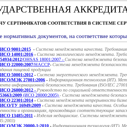
УДАРСТВЕННАЯ АККРЕДИТ
АЧУ СЕРТИФИКАТОВ СООТВЕТСТВИЯ В СИСТЕМЕ СЕ
е нормативных документов, на соответствие котор
ИСО 9001:2015
-
Система менеджмента качества. Требования
ИСО 14001:2016
-
Система экологического менеджмента. Требо
54934:2012
/OHSAS 18001:2007 -
Система менеджмента безопасн
ИСО 22000:2007
/HACCP
-
Система менеджмента безопасности 
оздания пищевой продукции
ИСО 50001:2012
-
Система энергетического менеджмента. Треб
ИСО/МЭК 27001:2006
-
Информационная технология (ИТ). Мет
нта информационной безопасности. Требования (ISO/IEC 27001
ИСО 26000:2012 -
Руководство по социальной ответственност
53663:2009
(ИСО 28000:2005)
- Система менеджмента безопасно
ИСО 22301:2014
-
Система менеджмента непрерывности бизнес
ИСО/ТУ 16949:2009
-
Система менеджмента качества. Особые
нности и организациях, производящих соответствующие запасн
ИСО 13485:2011
-
Изделия медицинские. Системы менеджмента 
85:2003)
ИСО/МЭК 20000-1:2010
-
Информационная технология (ИТ). Ме