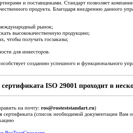
ртнерами и поставщиками. Стандарт позволяет компани
чественного продукта. Благодаря внедрению данного упр
а международный рынок;
ускать высококачественную продукцию;
ах, чтобы получать госзаказы;
ности для инвесторов.
пособствует созданию успешного и функционального упра
сертификата ISO 29001 проходит в неско
править на почту:
ros@rosteststandart.ru
)
я сертификата (список необходимой документации Вам ог
икацию
ии РосТестСтандарт