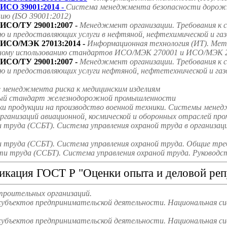
ИСО 39001:2014 -
Система менеджмента безопасности дорожно
ию (ISO 39001:2012)
ИСО/ТУ 29001:2007
-
Менеджмент организации. Требования к 
ю и предоставляющих услуги в нефтяной, нефтехимической и га
ИСО/МЭК 27013:2014 -
Информационная технология (ИТ). Мето
ному использованию стандартов ИСО/МЭК 270001 и ИСО/МЭК 2
ИСО/ТУ 29001:2007 -
Менеджмент организации. Требования к 
ю и предоставляющих услуги нефтяной, нефтетехнической и га
е менеджмента риска к медицинским изделиям
ародный стандарт железнодорожной промышленности
ки продукции на производство военной техники. Системы мене
ганизаций авиационной, космической и оборонных отраслей пр
труда (ССБТ). Система управления охраной труда в организаци
труда (ССБТ). Система управления охраной труда. Общие треб
и труда (ССБТ). Система управления охраной труда. Руководст
икация ГОСТ Р "Оценки опыта и деловой реп
троительных организаций.
субъектов предпринимательской деятельности. Национальная с
субъектов предпринимательской деятельности. Национальная си