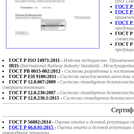
(ISO 134
ГОСТ Р 
ГОСТ Р 
применен
ГОСТ Р 
продукци
ГОСТ Р 
совмест
ГОСТ Р 
продукци
ГОСТ Р ISO 14971:2011 -
Изделия медицинские. Применени
IRIS
(International Railway Industry Standard) - Междун
ГОСТ РВ 0015-002:2012 -
Система разработки и постанов
ГОСТ Р ЕН 9100:2011 -
Система менеджмента качества ор
ГОСТ Р 12.0.007:2009 -
Система стандартов безопасности 
совершенствованию.
ГОСТ Р 12.0.230:2007 -
Система стандартов безопасности 
ГОСТ Р 12.0.230.1:2015 -
Система стандартов безопасност
Сертиф
ГОСТ Р 56002:2014 -
Оценка опыта и деловой репутации с
ГОСТ Р 66.0.01:2015
-
Оценка опыта и деловой репутации 
руководящие принципы.