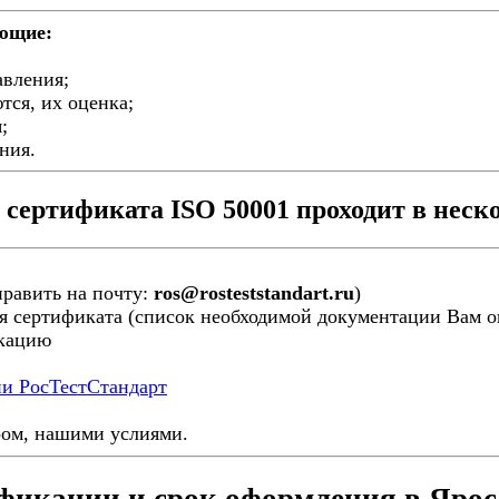
ующие:
авления;
тся, их оценка;
;
ния.
сертификата ISO 50001 проходит в неско
править на почту:
ros@rosteststandart.ru
)
я сертификата (список необходимой документации Вам ог
икацию
ии РосТестСтандарт
ром, нашими услиями.
фикации и срок оформления в Яро