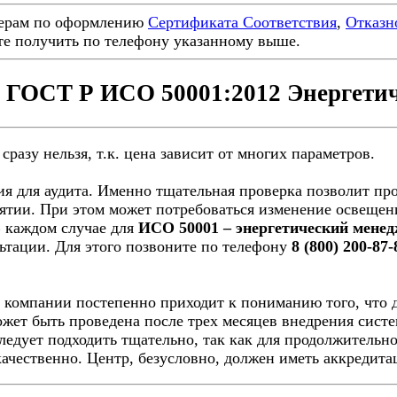
ерам по оформлению
Сертификата Соответствия
,
Отказн
е получить по телефону указанному выше.
а ГОСТ Р ИСО 50001:2012 Энергети
сразу нельзя, т.к. цена зависит от многих параметров.
я для аудита. Именно тщательная проверка позволит про
ятии. При этом может потребоваться изменение освещени
В каждом случае для
ИСО 50001 – энергетический мене
ьтации. Для этого позвоните по телефону
8 (800) 200-87-
 компании постепенно приходит к пониманию того, что 
жет быть проведена после трех месяцев внедрения систе
ледует подходить тщательно, так как для продолжительн
качественно. Центр, безусловно, должен иметь аккредита