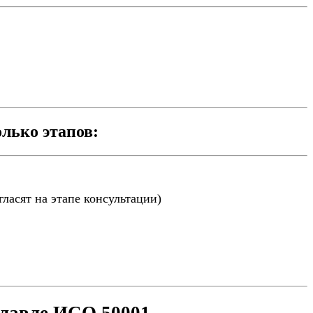
лько этапов:
ласят на этапе консультации)
славле ИСО 50001