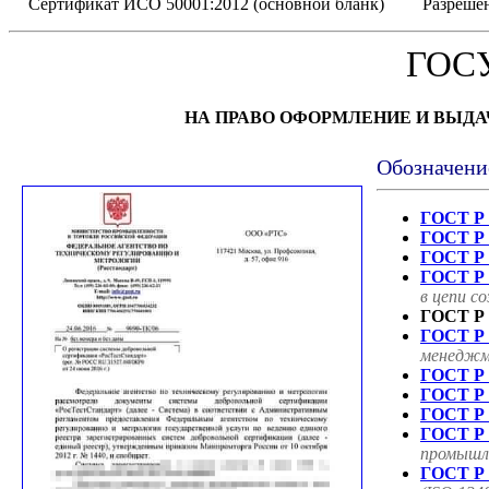
Сертификат ИСО 50001:2012 (основной бланк)
Разрешен
ГОС
НА ПРАВО ОФОРМЛЕНИЕ И ВЫД
Обозначени
ГОСТ Р 
ГОСТ Р 
ГОСТ Р 
ГОСТ Р 
в цепи с
ГОСТ Р 
ГОСТ Р 
менеджме
ГОСТ Р 
ГОСТ Р 
ГОСТ Р 
ГОСТ Р 
промышле
ГОСТ Р 