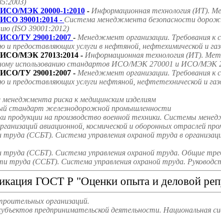
85:2003)
ИСО/МЭК 20000-1:2010
-
Информационная технология (ИТ). Ме
ИСО 39001:2014 -
Система менеджмента безопасности дорожно
ию (ISO 39001:2012)
ИСО/ТУ 29001:2007
-
Менеджмент организации. Требования к 
ю и предоставляющих услуги в нефтяной, нефтехимической и га
ИСО/МЭК 27013:2014 -
Информационная технология (ИТ). Мето
ному использованию стандартов ИСО/МЭК 270001 и ИСО/МЭК 2
ИСО/ТУ 29001:2007 -
Менеджмент организации. Требования к 
ю и предоставляющих услуги нефтяной, нефтетехнической и га
е менеджмента риска к медицинским изделиям
ародный стандарт железнодорожной промышленности
ки продукции на производство военной техники. Системы мене
ганизаций авиационной, космической и оборонных отраслей пр
труда (ССБТ). Система управления охраной труда в организаци
труда (ССБТ). Система управления охраной труда. Общие треб
и труда (ССБТ). Система управления охраной труда. Руководст
икация ГОСТ Р "Оценки опыта и деловой реп
троительных организаций.
субъектов предпринимательской деятельности. Национальная с