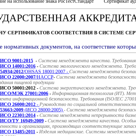
ие на использование знака РосТестСтандарт
Сертификат ауд
УДАРСТВЕННАЯ АККРЕДИТ
АЧУ СЕРТИФИКАТОВ СООТВЕТСТВИЯ В СИСТЕМЕ СЕ
е нормативных документов, на соответствие котор
ИСО 9001:2015
-
Система менеджмента качества. Требования
ИСО 14001:2016
-
Система экологического менеджмента. Требо
54934:2012
/OHSAS 18001:2007 -
Система менеджмента безопасн
ИСО 22000:2007
/HACCP
-
Система менеджмента безопасности 
оздания пищевой продукции
ИСО 50001:2012 -
Система энергетического менеджмента. Треб
ИСО/МЭК 27001:2006
-
Информационная технология (ИТ). Мет
нта информационной безопасности. Требования (ISO/IEC 27001
ИСО 26000:2012 -
Руководство по социальной ответственност
53663:2009
(ИСО 28000:2005)
- Система менеджмента безопасно
ИСО 22301:2014
-
Система менеджмента непрерывности бизнес
ИСО/ТУ 16949:2009
-
Система менеджмента качества. Особые
нности и организациях, производящих соответствующие запасн
ИСО 13485:2011
-
Изделия медицинские. Системы менеджмента 