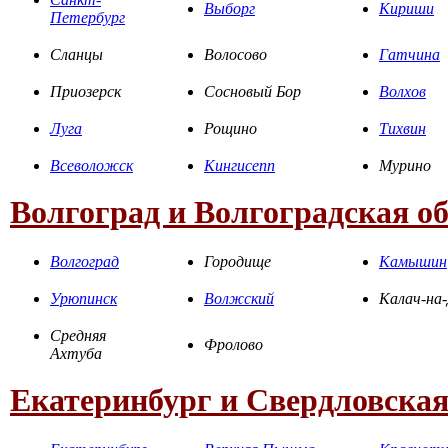
Выборг
Кириши
Петербург
Сланцы
Волосово
Гатчина
Приозерск
Сосновый Бор
Волхов
Луга
Рощино
Тихвин
Всеволожск
Кингисепп
Мурино
Волгоград и Волгоградская о
Волгоград
Городище
Камышин
Урюпинск
Волжский
Калач-на
Средняя
Фролово
Ахтуба
Екатеринбург и Свердловская