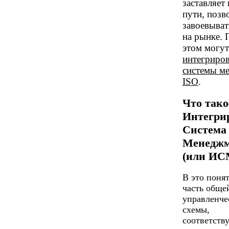
заставляет 
пути, поз
завоевыват
на рынке. 
этом могут
интегриро
системы м
ISO
.
Что тако
Интегри
Система
Менеджм
(или ИС
В это поня
часть обще
управленче
схемы,
соответств