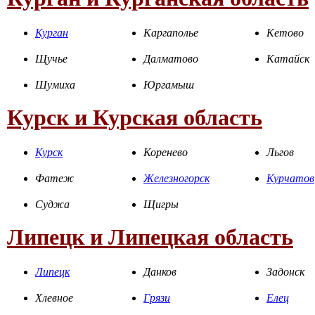
Курган
Каргаполье
Кетово
Щучье
Далматово
Катайск
Шумиха
Юргамыш
Курск и Курская область
Курск
Коренево
Льгов
Фатеж
Железногорск
Курчатов
Суджа
Щигры
Липецк и Липецкая область
Липецк
Данков
Задонск
Хлевное
Грязи
Елец