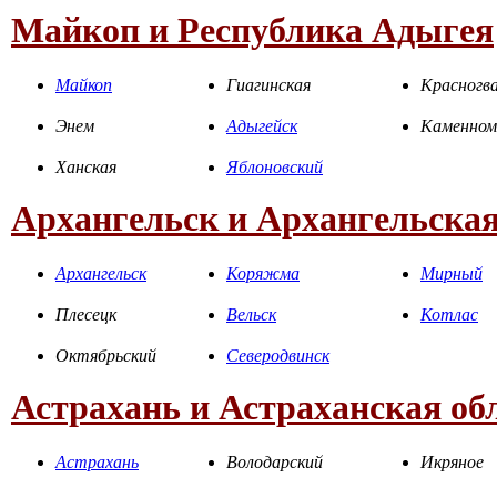
Майкоп и Республика Адыгея
Майкоп
Гиагинская
Красногва
Энем
Адыгейск
Каменном
Ханская
Яблоновский
Архангельск и Архангельская
Архангельск
Коряжма
Мирный
Плесецк
Вельск
Котлас
Октябрьский
Северодвинск
Астрахань и Астраханская об
Астрахань
Володарский
Икряное