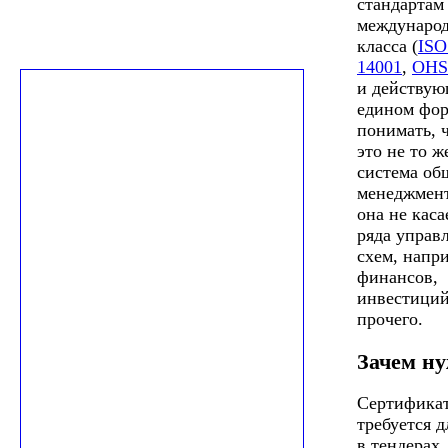
стандартам
междунаро
класса (
ISO
14001
,
OHS
и действую
едином фор
понимать, 
это не то ж
система об
менеджмент
она не каса
ряда управ
схем, напр
финансов,
инвестиций
прочего.
Зачем н
Сертифика
требуется д
в тендерах,