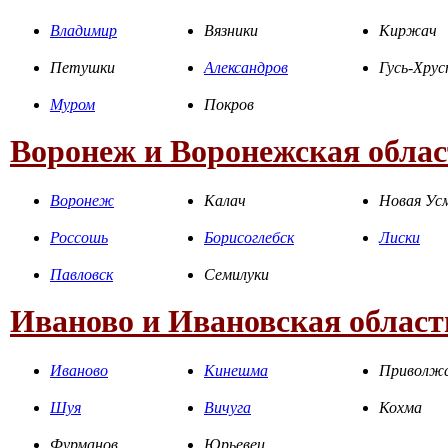
Владимир
Вязники
Киржач
Петушки
Александров
Гусь-Хру
Муром
Покров
Воронеж и Воронежская облас
Воронеж
Калач
Новая Ус
Россошь
Борисоглебск
Лиски
Павловск
Семилуки
Иваново и Ивановская област
Иваново
Кинешма
Приволж
Шуя
Вичуга
Кохма
Фурманов
Юрьевец