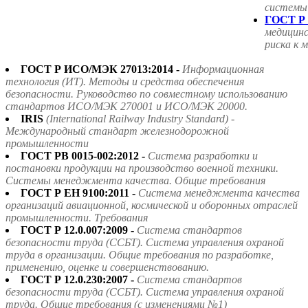
системы
ГОСТ Р 
медицин
риска к 
ГОСТ Р ИСО/МЭК 27013:2014 -
Информационная
технология (ИТ). Методы и средства обеспечения
безопасности. Руководство по совместному использованию
стандартов ИСО/МЭК 270001 и ИСО/МЭК 20000.
IRIS
(International Railway Industry Standard) -
Международный стандарт железнодорожной
промышленности
ГОСТ РВ 0015-002:2012 -
Система разработки и
постановки продукции на производство военной техники.
Системы менеджмента качества. Общие требования
ГОСТ Р ЕН 9100:2011 -
Система менеджмента качества
организаций авиационной, космической и оборонных отраслей
промышленности. Требования
ГОСТ Р 12.0.007:2009 -
Система стандартов
безопасности труда (ССБТ). Система управления охраной
труда в организации. Общие требования по разработке,
применению, оценке и совершенствованию.
ГОСТ Р 12.0.230:2007 -
Система стандартов
безопасности труда (ССБТ). Система управления охраной
труда. Общие требования (с изменениями №1)