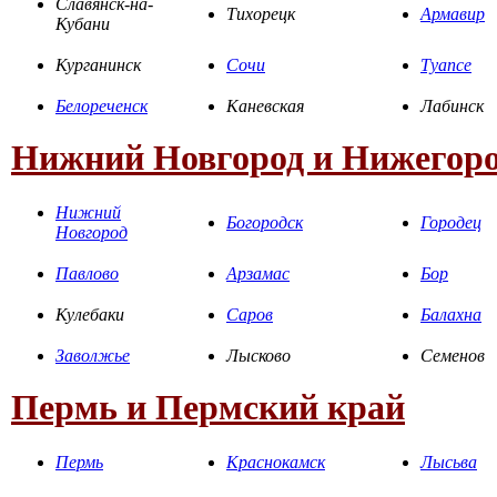
Славянск-на-
Тихорецк
Армавир
Кубани
Курганинск
Сочи
Туапсе
Белореченск
Каневская
Лабинск
Нижний Новгород и Нижегоро
Нижний
Богородск
Городец
Новгород
Павлово
Арзамас
Бор
Кулебаки
Саров
Балахна
Заволжье
Лысково
Семенов
Пермь и Пермский край
Пермь
Краснокамск
Лысьва