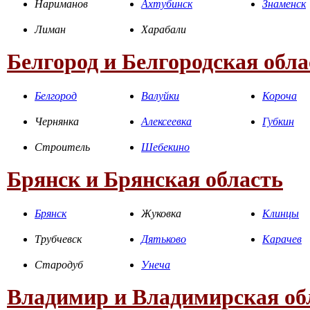
Нариманов
Ахтубинск
Знаменск
Лиман
Харабали
Белгород и Белгородская обла
Белгород
Валуйки
Короча
Чернянка
Алексеевка
Губкин
Строитель
Шебекино
Брянск и Брянская область
Брянск
Жуковка
Клинцы
Трубчевск
Дятьково
Карачев
Стародуб
Унеча
Владимир и Владимирская об