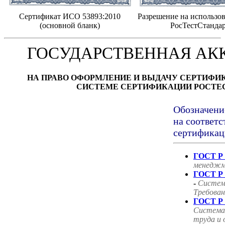
Сертификат ИСО 53893:2010
Разрешение на использов
(основной бланк)
РосТестСтанда
ГОСУДАРСТВЕННАЯ АК
НА ПРАВО ОФОРМЛЕНИЕ И ВЫДАЧУ СЕРТИФИ
СИСТЕМЕ СЕРТИФИКАЦИИ РОСТЕ
Обозначени
на соответс
сертификац
ГОСТ Р 
менеджм
ГОСТ Р 
-
Систем
Требован
ГОСТ Р 
Система
труда и 