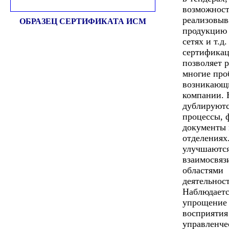
возможност
реализовыв
ОБРАЗЕЦ СЕРТИФИКАТА ИСМ
продукцию 
сетях и т.д
сертифика
позволяет 
многие про
возникающ
компании. 
дублируют
процессы, 
документы 
отделениях
улучшаютс
взаимосвяз
областями
деятельнос
Наблюдаетс
упрощение
восприятия
управленче