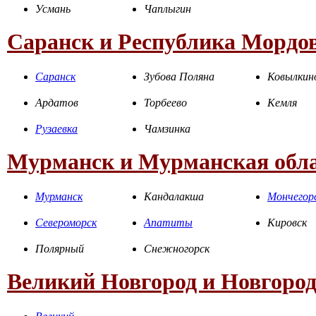
Усмань
Чаплыгин
Саранск и Республика Мордо
Саранск
Зубова Поляна
Ковылкин
Ардатов
Торбеево
Кемля
Рузаевка
Чамзинка
Мурманск и Мурманская обл
Мурманск
Кандалакша
Мончегор
Североморск
Апатиты
Кировск
Полярный
Снежногорск
Великий Новгород и Новгород