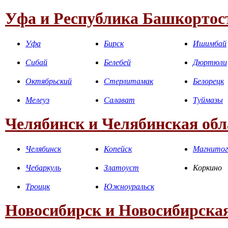
Уфа и Республика Башкортос
Уфа
Бирск
Ишимбай
Сибай
Белебей
Дюртюли
Октябрьский
Стерлитамак
Белорецк
Мелеуз
Салават
Туймазы
Челябинск и Челябинская обл
Челябинск
Копейск
Магнитог
Чебаркуль
Златоуст
Коркино
Троицк
Южноуральск
Новосибирск и Новосибирская