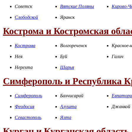
Советск
Вятские Поляны
Кирово-Ч
Слободской
Яранск
Кострома и Костромская обла
Кострома
Волгореченск
Красное-н
Нея
Буй
Галич
Нерехта
Шарья
Симферополь и Республика 
Симферополь
Бахчисарай
Евпатори
Феодосия
Алушта
Джанкой
Севастополь
Ялта
Курган и Курганская область