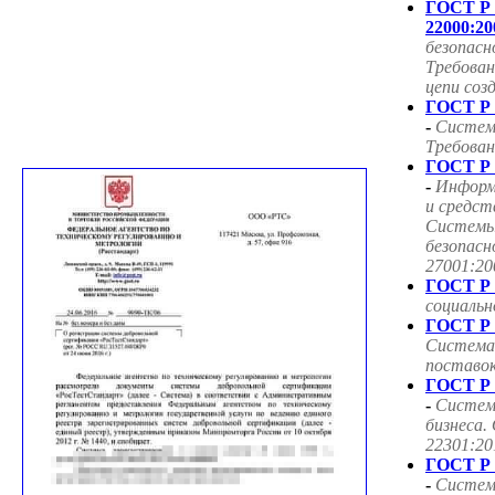
ГОСТ Р
22000:20
безопасн
Требован
цепи соз
ГОСТ Р 
-
Систем
Требован
ГОСТ Р 
-
Информ
и средст
Системы
безопасн
27001:20
ГОСТ Р 
социаль
ГОСТ Р 
Система
поставок
ГОСТ Р 
-
Систем
бизнеса.
22301:20
ГОСТ Р 
-
Систем