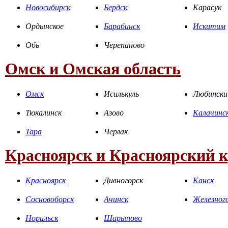
Новосибирск
Бердск
Карасук
Ордынское
Барабинск
Искитим
Обь
Черепаново
Омск и Омская область
Омск
Исилькуль
Любински
Тюкалинск
Азово
Калачинс
Тара
Черлак
Красноярск и Красноярский 
Красноярск
Дивногорск
Канск
Сосновоборск
Ачинск
Железног
Норильск
Шарыпово