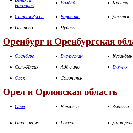
Великий
Валдай
Крестцы
Новгород
Старая Русса
Боровичи
Демянск
Пестово
Чудово
Оренбург и Оренбургская обл
Оренбург
Бугуруслан
Кувандык
Соль-Илецк
Абдулино
Бузулук
Орск
Сорочинск
Орел и Орловская область
Орел
Верховье
Змиевка
Нарышкино
Болхов
Дмитровс