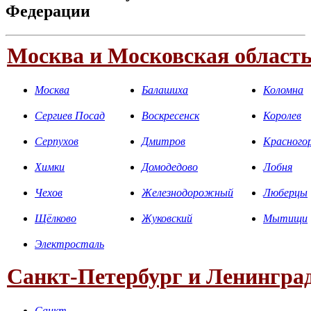
Федерации
Москва и Московская област
Москва
Балашиха
Коломна
Сергиев Посад
Воскресенск
Королев
Серпухов
Дмитров
Красного
Химки
Домодедово
Лобня
Чехов
Железнодорожный
Люберцы
Щёлково
Жуковский
Мытищи
Электросталь
Санкт-Петербург и Ленинград
Санкт-