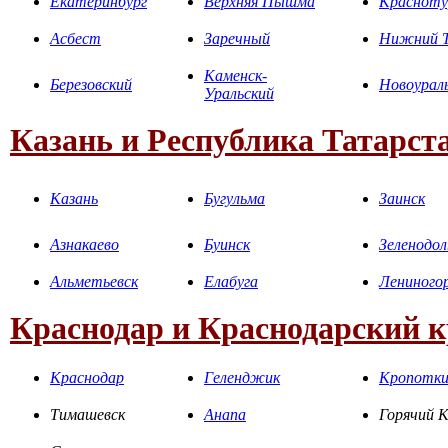
Екатеринбург
Верхняя Пышма
Красноту
Асбест
Заречный
Нижний Т
Каменск-
Березовский
Новоурал
Уральский
Казань и Республика Татарст
Казань
Бугульма
Заинск
Азнакаево
Буинск
Зеленодол
Альметьевск
Елабуга
Лениного
Краснодар и Краснодарский 
Краснодар
Геленджик
Кропотк
Тимашевск
Анапа
Горячий 