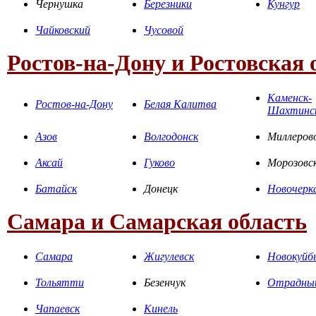
Чернушка
Березники
Кунгур
Чайковский
Чусовой
Ростов-на-Дону и Ростовская 
Каменск-
Ростов-на-Дону
Белая Калитва
Шахтинс
Азов
Волгодонск
Миллеров
Аксай
Гуково
Морозовс
Батайск
Донецк
Новочерк
Самара и Самарская область
Самара
Жигулевск
Новокуйб
Тольятти
Безенчук
Отрадны
Чапаевск
Кинель