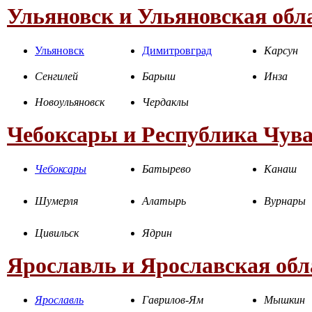
Ульяновск и Ульяновская обл
Ульяновск
Димитровград
Карсун
Сенгилей
Барыш
Инза
Новоульяновск
Чердаклы
Чебоксары и Республика Чув
Чебоксары
Батырево
Канаш
Шумерля
Алатырь
Вурнары
Цивильск
Ядрин
Ярославль и Ярославская обл
Ярославль
Гаврилов-Ям
Мышкин