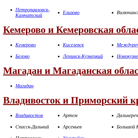
Петропавловск-
Елизово
Вилючинс
Камчатский
Кемерово и Кемеровская обла
Кемерово
Киселевск
Междуреч
Белово
Ленинск-Кузнецкий
Новокузн
Магадан и Магаданская обла
Магадан
Владивосток и Приморский к
Владивосток
Артем
Дальнереч
Спасск-Дальний
Арсеньев
Большой 