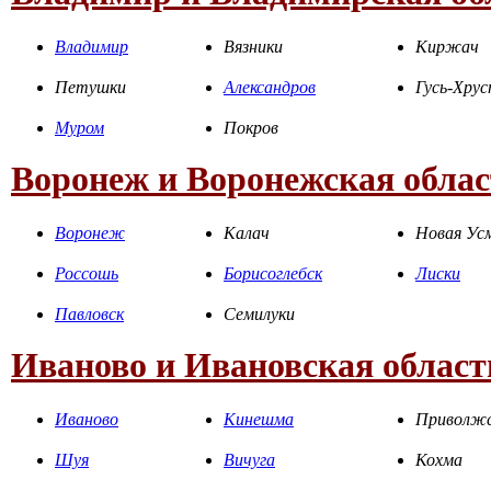
Владимир
Вязники
Киржач
Петушки
Александров
Гусь-Хру
Муром
Покров
Воронеж и Воронежская облас
Воронеж
Калач
Новая Ус
Россошь
Борисоглебск
Лиски
Павловск
Семилуки
Иваново и Ивановская област
Иваново
Кинешма
Приволж
Шуя
Вичуга
Кохма