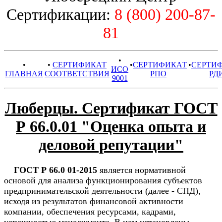
Сертификации:
8 (800) 200-87-
81
•
•
•
СЕРТИФИКАТ
•
СЕРТИФИКАТ
•
СЕРТИ
ИСО
ГЛАВНАЯ
СООТВЕТСТВИЯ
РПО
РД
9001
Люберцы. Сертификат ГОСТ
Р 66.0.01 "Оценка опыта и
деловой репутации"
ГОСТ Р 66.0 01-2015
является нормативной
основой для анализа функционирования субъектов
предпринимательской деятельности (далее - СПД),
исходя из результатов финансовой активности
компании, обеспечения ресурсами, кадрами,
успешностью менеджмента. В нем установлены