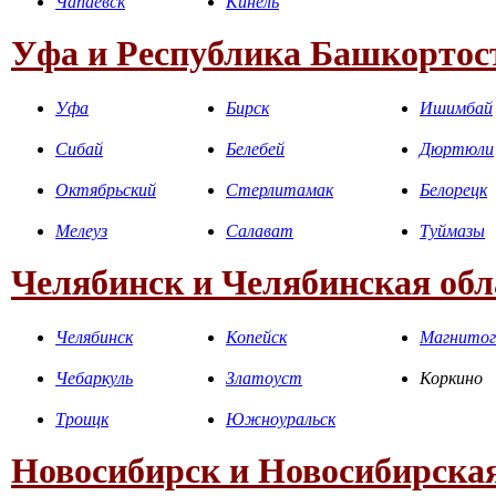
Чапаевск
Кинель
Уфа и Республика Башкортос
Уфа
Бирск
Ишимбай
Сибай
Белебей
Дюртюли
Октябрьский
Стерлитамак
Белорецк
Мелеуз
Салават
Туймазы
Челябинск и Челябинская обл
Челябинск
Копейск
Магнитог
Чебаркуль
Златоуст
Коркино
Троицк
Южноуральск
Новосибирск и Новосибирская