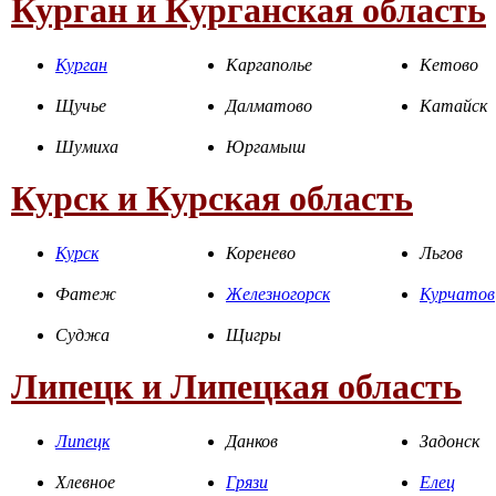
Курган и Курганская область
Курган
Каргаполье
Кетово
Щучье
Далматово
Катайск
Шумиха
Юргамыш
Курск и Курская область
Курск
Коренево
Льгов
Фатеж
Железногорск
Курчатов
Суджа
Щигры
Липецк и Липецкая область
Липецк
Данков
Задонск
Хлевное
Грязи
Елец