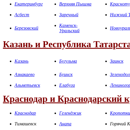
Екатеринбург
Верхняя Пышма
Красноту
Асбест
Заречный
Нижний Т
Каменск-
Березовский
Новоурал
Уральский
Казань и Республика Татарст
Казань
Бугульма
Заинск
Азнакаево
Буинск
Зеленодол
Альметьевск
Елабуга
Лениного
Краснодар и Краснодарский 
Краснодар
Геленджик
Кропотк
Тимашевск
Анапа
Горячий 