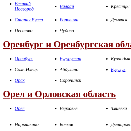
Великий
Валдай
Крестцы
Новгород
Старая Русса
Боровичи
Демянск
Пестово
Чудово
Оренбург и Оренбургская обл
Оренбург
Бугуруслан
Кувандык
Соль-Илецк
Абдулино
Бузулук
Орск
Сорочинск
Орел и Орловская область
Орел
Верховье
Змиевка
Нарышкино
Болхов
Дмитровс