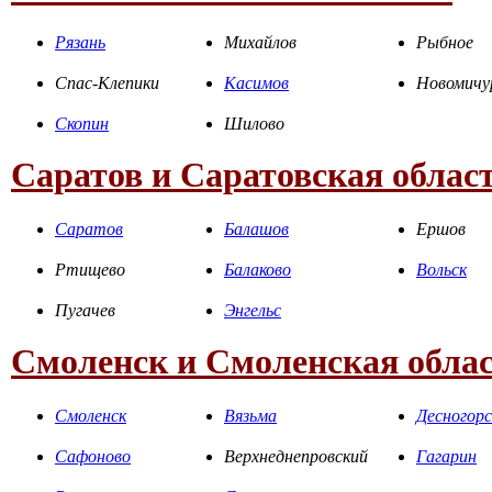
Рязань
Михайлов
Рыбное
Спас-Клепики
Касимов
Новомичу
Скопин
Шилово
Саратов и Саратовская облас
Саратов
Балашов
Ершов
Ртищево
Балаково
Вольск
Пугачев
Энгельс
Смоленск и Смоленская обла
Смоленск
Вязьма
Десногорс
Сафоново
Верхнеднепровский
Гагарин