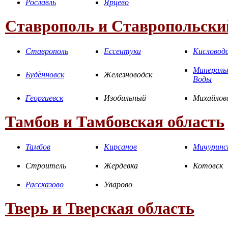
Рославль
Ярцево
Ставрополь и Ставропольски
Ставрополь
Ессентуки
Кисловод
Минераль
Будённовск
Железноводск
Воды
Георгиевск
Изобильный
Михайлов
Тамбов и Тамбовская область
Тамбов
Кирсанов
Мичуринс
Строитель
Жердевка
Котовск
Рассказово
Уварово
Тверь и Тверская область