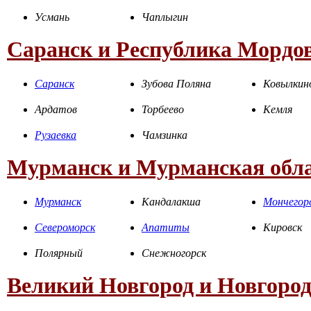
Усмань
Чаплыгин
Саранск и Республика Мордо
Саранск
Зубова Поляна
Ковылкин
Ардатов
Торбеево
Кемля
Рузаевка
Чамзинка
Мурманск и Мурманская обл
Мурманск
Кандалакша
Мончегор
Североморск
Апатиты
Кировск
Полярный
Снежногорск
Великий Новгород и Новгород