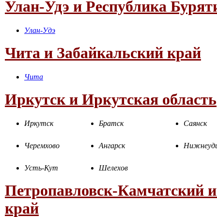
Улан-Удэ и Республика Бурят
Улан-Удэ
Чита и Забайкальский край
Чита
Иркутск и Иркутская область
Иркутск
Братск
Саянск
Черемхово
Ангарск
Нижнеуд
Усть-Кут
Шелехов
Петропавловск-Камчатский и
край