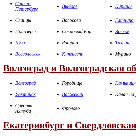
Санкт-
Выборг
Кириши
Петербург
Сланцы
Волосово
Гатчина
Приозерск
Сосновый Бор
Волхов
Луга
Рощино
Тихвин
Всеволожск
Кингисепп
Мурино
Волгоград и Волгоградская о
Волгоград
Городище
Камышин
Урюпинск
Волжский
Калач-на
Средняя
Фролово
Ахтуба
Екатеринбург и Свердловская