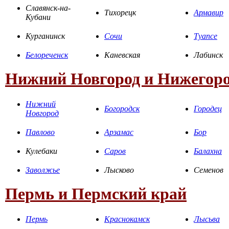
Славянск-на-
Тихорецк
Армавир
Кубани
Курганинск
Сочи
Туапсе
Белореченск
Каневская
Лабинск
Нижний Новгород и Нижегоро
Нижний
Богородск
Городец
Новгород
Павлово
Арзамас
Бор
Кулебаки
Саров
Балахна
Заволжье
Лысково
Семенов
Пермь и Пермский край
Пермь
Краснокамск
Лысьва