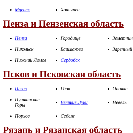
Мценск
Хотынец
Пенза и Пензенская область
Пенза
Городище
Земетчин
Никольск
Башмаково
Заречный
Нижний Ломов
Сердобск
Псков и Псковская область
Псков
Гдов
Опочка
Пушкинские
Великие Луки
Невель
Горы
Порхов
Себеж
Рязань и Рязанская область