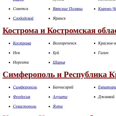
Советск
Вятские Поляны
Кирово-Ч
Слободской
Яранск
Кострома и Костромская обла
Кострома
Волгореченск
Красное-н
Нея
Буй
Галич
Нерехта
Шарья
Симферополь и Республика 
Симферополь
Бахчисарай
Евпатори
Феодосия
Алушта
Джанкой
Севастополь
Ялта