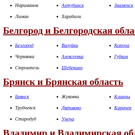
Нариманов
Ахтубинск
Знаменск
Лиман
Харабали
Белгород и Белгородская обла
Белгород
Валуйки
Короча
Чернянка
Алексеевка
Губкин
Строитель
Шебекино
Брянск и Брянская область
Брянск
Жуковка
Клинцы
Трубчевск
Дятьково
Карачев
Стародуб
Унеча
Владимир и Владимирская об