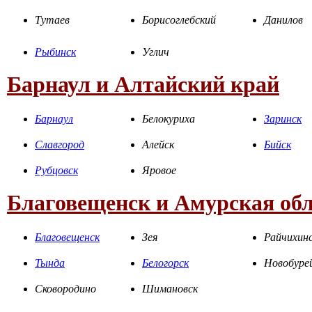
Тутаев
Борисоглебский
Данилов
Рыбинск
Углич
Барнаул и Алтайский край
Барнаул
Белокуриха
Заринск
Славгород
Алейск
Бийск
Рубцовск
Яровое
Благовещенск и Амурская об
Благовещенск
Зея
Райчихин
Тында
Белогорск
Новобуре
Сковородино
Шимановск