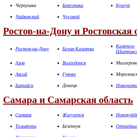
Чернушка
Березники
Кунгур
Чайковский
Чусовой
Ростов-на-Дону и Ростовская 
Каменск-
Ростов-на-Дону
Белая Калитва
Шахтинс
Азов
Волгодонск
Миллеров
Аксай
Гуково
Морозовс
Батайск
Донецк
Новочерк
Самара и Самарская область
Самара
Жигулевск
Новокуйб
Тольятти
Безенчук
Отрадны