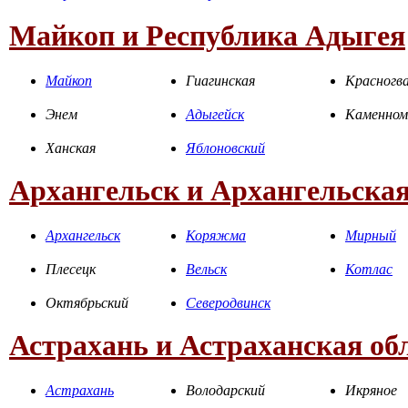
Майкоп и Республика Адыгея
Майкоп
Гиагинская
Красногва
Энем
Адыгейск
Каменном
Ханская
Яблоновский
Архангельск и Архангельская
Архангельск
Коряжма
Мирный
Плесецк
Вельск
Котлас
Октябрьский
Северодвинск
Астрахань и Астраханская об
Астрахань
Володарский
Икряное