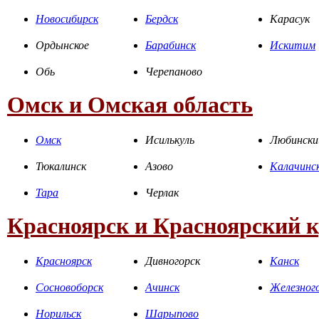
Новосибирск
Бердск
Карасук
Ордынское
Барабинск
Искитим
Обь
Черепаново
Омск и Омская область
Омск
Исилькуль
Любински
Тюкалинск
Азово
Калачинс
Тара
Черлак
Красноярск и Красноярский 
Красноярск
Дивногорск
Канск
Сосновоборск
Ачинск
Железног
Норильск
Шарыпово