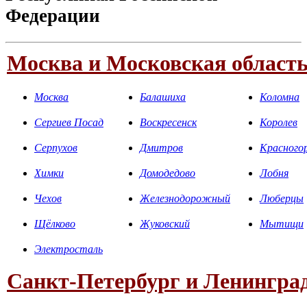
Федерации
Москва и Московская област
Москва
Балашиха
Коломна
Сергиев Посад
Воскресенск
Королев
Серпухов
Дмитров
Красного
Химки
Домодедово
Лобня
Чехов
Железнодорожный
Люберцы
Щёлково
Жуковский
Мытищи
Электросталь
Санкт-Петербург и Ленинград