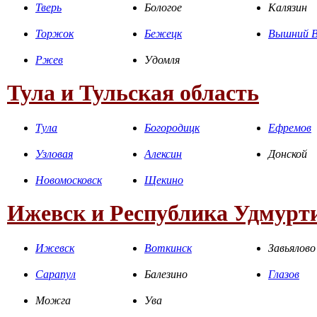
Тверь
Бологое
Калязин
Торжок
Бежецк
Вышний В
Ржев
Удомля
Тула и Тульская область
Тула
Богородицк
Ефремов
Узловая
Алексин
Донской
Новомосковск
Щекино
Ижевск и Республика Удмурт
Ижевск
Воткинск
Завьялово
Сарапул
Балезино
Глазов
Можга
Ува