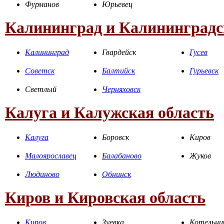
Фурманов
Юрьевец
Калининград и Калининградс
Калининград
Гвардейск
Гусев
Советск
Балтийск
Гурьевск
Светлый
Черняховск
Калуга и Калужская область
Калуга
Боровск
Киров
Малоярославец
Балабаново
Жуков
Людиново
Обнинск
Киров и Кировская область
Киров
Зуевка
Котельни