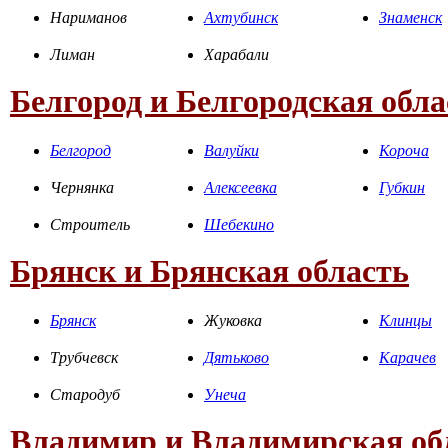
Нариманов
Ахтубинск
Знаменск
Лиман
Харабали
Белгород и Белгородская обла
Белгород
Валуйки
Короча
Чернянка
Алексеевка
Губкин
Строитель
Шебекино
Брянск и Брянская область
Брянск
Жуковка
Клинцы
Трубчевск
Дятьково
Карачев
Стародуб
Унеча
Владимир и Владимирская об