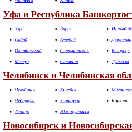
Чапаевск
Кинель
Уфа и Республика Башкортос
Уфа
Бирск
Ишимбай
Сибай
Белебей
Дюртюли
Октябрьский
Стерлитамак
Белорецк
Мелеуз
Салават
Туймазы
Челябинск и Челябинская обл
Челябинск
Копейск
Магнитог
Чебаркуль
Златоуст
Коркино
Троицк
Южноуральск
Новосибирск и Новосибирская