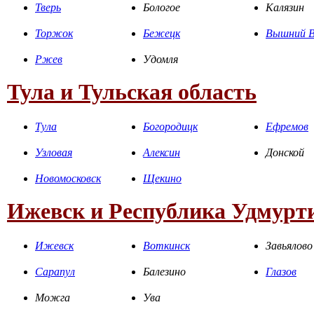
Тверь
Бологое
Калязин
Торжок
Бежецк
Вышний В
Ржев
Удомля
Тула и Тульская область
Тула
Богородицк
Ефремов
Узловая
Алексин
Донской
Новомосковск
Щекино
Ижевск и Республика Удмурт
Ижевск
Воткинск
Завьялово
Сарапул
Балезино
Глазов
Можга
Ува