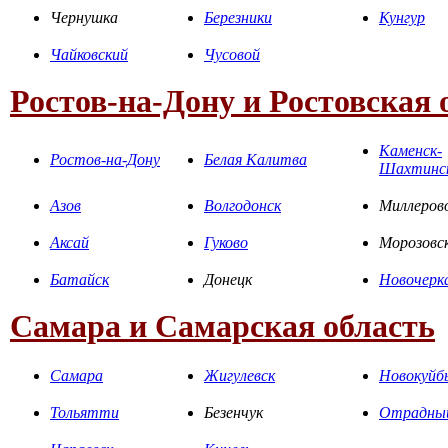
Чернушка
Березники
Кунгур
Чайковский
Чусовой
Ростов-на-Дону и Ростовская 
Каменск-
Ростов-на-Дону
Белая Калитва
Шахтинс
Азов
Волгодонск
Миллеров
Аксай
Гуково
Морозовс
Батайск
Донецк
Новочерк
Самара и Самарская область
Самара
Жигулевск
Новокуйб
Тольятти
Безенчук
Отрадны