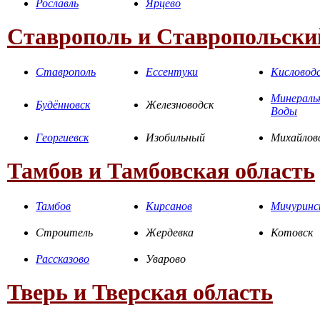
Рославль
Ярцево
Ставрополь и Ставропольски
Ставрополь
Ессентуки
Кисловод
Минераль
Будённовск
Железноводск
Воды
Георгиевск
Изобильный
Михайлов
Тамбов и Тамбовская область
Тамбов
Кирсанов
Мичуринс
Строитель
Жердевка
Котовск
Рассказово
Уварово
Тверь и Тверская область