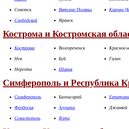
Советск
Вятские Поляны
Кирово-Ч
Слободской
Яранск
Кострома и Костромская обла
Кострома
Волгореченск
Красное-н
Нея
Буй
Галич
Нерехта
Шарья
Симферополь и Республика 
Симферополь
Бахчисарай
Евпатори
Феодосия
Алушта
Джанкой
Севастополь
Ялта