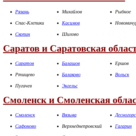
Рязань
Михайлов
Рыбное
Спас-Клепики
Касимов
Новомичу
Скопин
Шилово
Саратов и Саратовская облас
Саратов
Балашов
Ершов
Ртищево
Балаково
Вольск
Пугачев
Энгельс
Смоленск и Смоленская обла
Смоленск
Вязьма
Десногорс
Сафоново
Верхнеднепровский
Гагарин