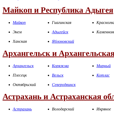
Майкоп и Республика Адыгея
Майкоп
Гиагинская
Красногва
Энем
Адыгейск
Каменном
Ханская
Яблоновский
Архангельск и Архангельская
Архангельск
Коряжма
Мирный
Плесецк
Вельск
Котлас
Октябрьский
Северодвинск
Астрахань и Астраханская об
Астрахань
Володарский
Икряное