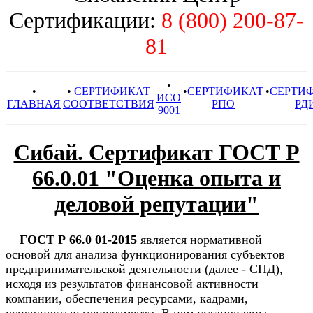
Сертификации:
8 (800) 200-87-
81
•
•
•
СЕРТИФИКАТ
•
СЕРТИФИКАТ
•
СЕРТИ
ИСО
ГЛАВНАЯ
СООТВЕТСТВИЯ
РПО
РД
9001
Сибай. Сертификат ГОСТ Р
66.0.01 "Оценка опыта и
деловой репутации"
ГОСТ Р 66.0 01-2015
является нормативной
основой для анализа функционирования субъектов
предпринимательской деятельности (далее - СПД),
исходя из результатов финансовой активности
компании, обеспечения ресурсами, кадрами,
успешностью менеджмента. В нем установлены