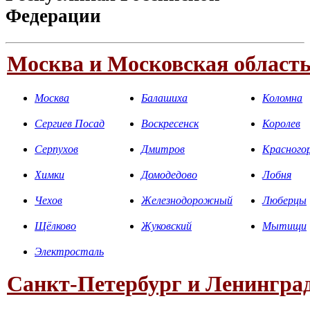
Федерации
Москва и Московская област
Москва
Балашиха
Коломна
Сергиев Посад
Воскресенск
Королев
Серпухов
Дмитров
Красного
Химки
Домодедово
Лобня
Чехов
Железнодорожный
Люберцы
Щёлково
Жуковский
Мытищи
Электросталь
Санкт-Петербург и Ленинград