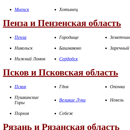
Мценск
Хотынец
Пенза и Пензенская область
Пенза
Городище
Земетчин
Никольск
Башмаково
Заречный
Нижний Ломов
Сердобск
Псков и Псковская область
Псков
Гдов
Опочка
Пушкинские
Великие Луки
Невель
Горы
Порхов
Себеж
Рязань и Рязанская область