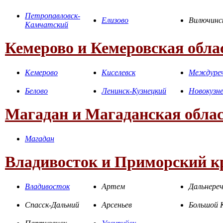
Петропавловск-
Елизово
Вилючинс
Камчатский
Кемерово и Кемеровская обла
Кемерово
Киселевск
Междуреч
Белово
Ленинск-Кузнецкий
Новокузн
Магадан и Магаданская обла
Магадан
Владивосток и Приморский к
Владивосток
Артем
Дальнереч
Спасск-Дальний
Арсеньев
Большой 