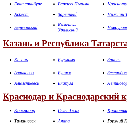
Екатеринбург
Верхняя Пышма
Красноту
Асбест
Заречный
Нижний Т
Каменск-
Березовский
Новоурал
Уральский
Казань и Республика Татарст
Казань
Бугульма
Заинск
Азнакаево
Буинск
Зеленодол
Альметьевск
Елабуга
Лениного
Краснодар и Краснодарский 
Краснодар
Геленджик
Кропотк
Тимашевск
Анапа
Горячий 