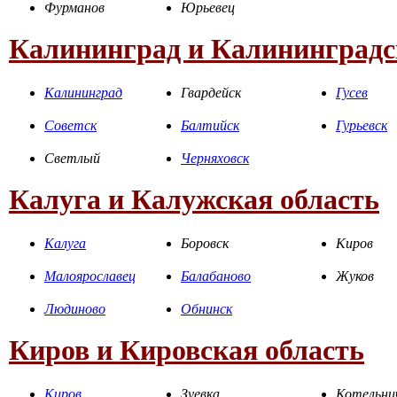
Фурманов
Юрьевец
Калининград и Калининградс
Калининград
Гвардейск
Гусев
Советск
Балтийск
Гурьевск
Светлый
Черняховск
Калуга и Калужская область
Калуга
Боровск
Киров
Малоярославец
Балабаново
Жуков
Людиново
Обнинск
Киров и Кировская область
Киров
Зуевка
Котельни