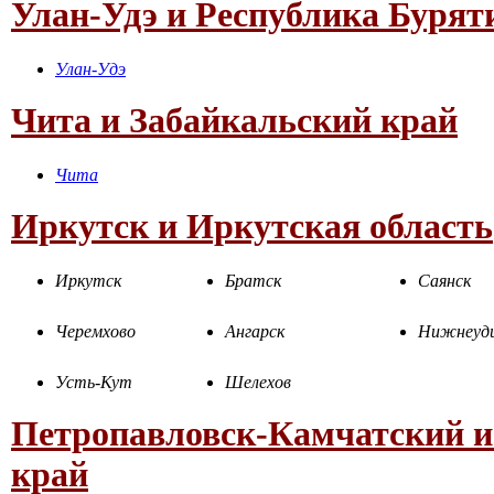
Улан-Удэ и Республика Бурят
Улан-Удэ
Чита и Забайкальский край
Чита
Иркутск и Иркутская область
Иркутск
Братск
Саянск
Черемхово
Ангарск
Нижнеуд
Усть-Кут
Шелехов
Петропавловск-Камчатский и
край