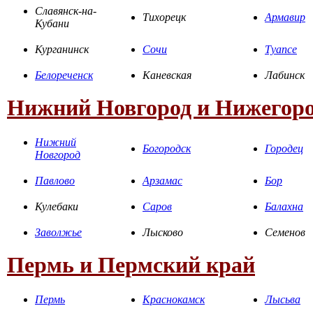
Славянск-на-
Тихорецк
Армавир
Кубани
Курганинск
Сочи
Туапсе
Белореченск
Каневская
Лабинск
Нижний Новгород и Нижегоро
Нижний
Богородск
Городец
Новгород
Павлово
Арзамас
Бор
Кулебаки
Саров
Балахна
Заволжье
Лысково
Семенов
Пермь и Пермский край
Пермь
Краснокамск
Лысьва