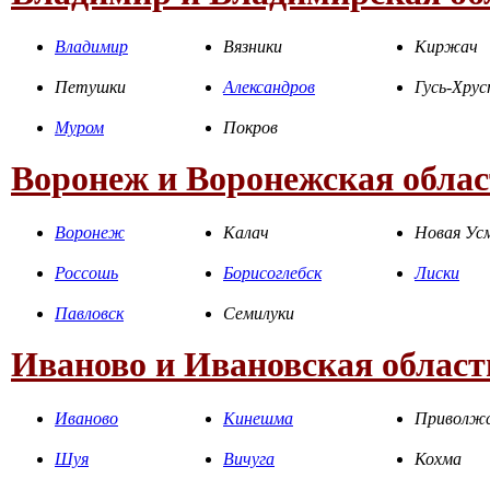
Владимир
Вязники
Киржач
Петушки
Александров
Гусь-Хру
Муром
Покров
Воронеж и Воронежская облас
Воронеж
Калач
Новая Ус
Россошь
Борисоглебск
Лиски
Павловск
Семилуки
Иваново и Ивановская област
Иваново
Кинешма
Приволж
Шуя
Вичуга
Кохма