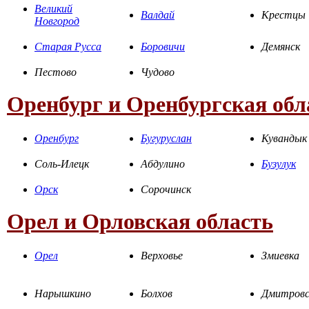
Великий
Валдай
Крестцы
Новгород
Старая Русса
Боровичи
Демянск
Пестово
Чудово
Оренбург и Оренбургская обл
Оренбург
Бугуруслан
Кувандык
Соль-Илецк
Абдулино
Бузулук
Орск
Сорочинск
Орел и Орловская область
Орел
Верховье
Змиевка
Нарышкино
Болхов
Дмитровс