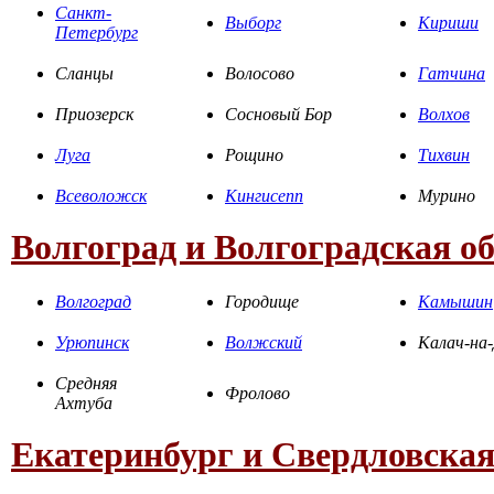
Санкт-
Выборг
Кириши
Петербург
Сланцы
Волосово
Гатчина
Приозерск
Сосновый Бор
Волхов
Луга
Рощино
Тихвин
Всеволожск
Кингисепп
Мурино
Волгоград и Волгоградская о
Волгоград
Городище
Камышин
Урюпинск
Волжский
Калач-на
Средняя
Фролово
Ахтуба
Екатеринбург и Свердловская