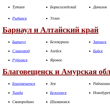
Тутаев
Борисоглебский
Данилов
Рыбинск
Углич
Барнаул и Алтайский край
Барнаул
Белокуриха
Заринск
Славгород
Алейск
Бийск
Рубцовск
Яровое
Благовещенск и Амурская об
Благовещенск
Зея
Райчихин
Тында
Белогорск
Новобуре
Сковородино
Шимановск