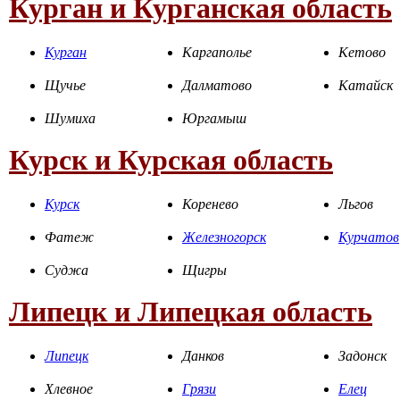
Курган и Курганская область
Курган
Каргаполье
Кетово
Щучье
Далматово
Катайск
Шумиха
Юргамыш
Курск и Курская область
Курск
Коренево
Льгов
Фатеж
Железногорск
Курчатов
Суджа
Щигры
Липецк и Липецкая область
Липецк
Данков
Задонск
Хлевное
Грязи
Елец