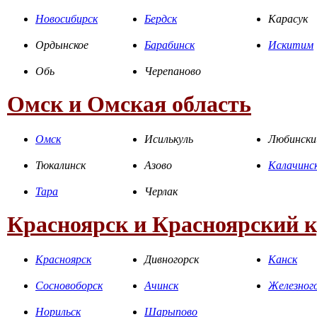
Новосибирск
Бердск
Карасук
Ордынское
Барабинск
Искитим
Обь
Черепаново
Омск и Омская область
Омск
Исилькуль
Любински
Тюкалинск
Азово
Калачинс
Тара
Черлак
Красноярск и Красноярский 
Красноярск
Дивногорск
Канск
Сосновоборск
Ачинск
Железног
Норильск
Шарыпово