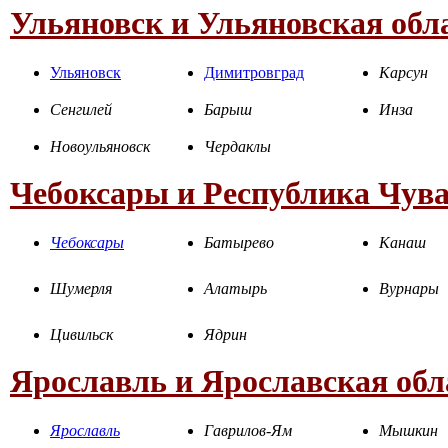
Ульяновск и Ульяновская обл
Ульяновск
Димитровград
Карсун
Сенгилей
Барыш
Инза
Новоульяновск
Чердаклы
Чебоксары и Республика Чув
Чебоксары
Батырево
Канаш
Шумерля
Алатырь
Вурнары
Цивильск
Ядрин
Ярославль и Ярославская обл
Ярославль
Гаврилов-Ям
Мышкин