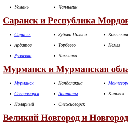
Усмань
Чаплыгин
Саранск и Республика Мордо
Саранск
Зубова Поляна
Ковылкин
Ардатов
Торбеево
Кемля
Рузаевка
Чамзинка
Мурманск и Мурманская обл
Мурманск
Кандалакша
Мончегор
Североморск
Апатиты
Кировск
Полярный
Снежногорск
Великий Новгород и Новгород